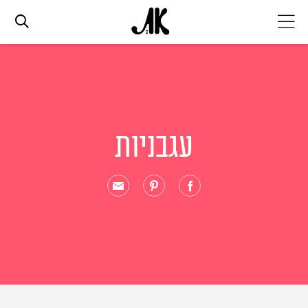
אג׳נדה
אופנה
עגבניות
ביוטי
סלבס
ערוצים נוספים
המגזין