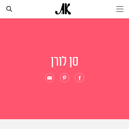
אג׳נדה
אופנה
סן לורן
ביוטי
סלבס
ערוצים נוספים
המגזין