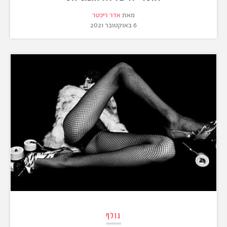
מאת
אדר ריכטר
6 באוקטובר 2021
גולף