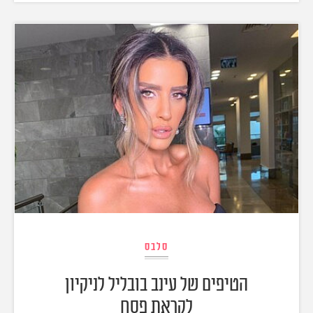
סלבס
הטיפים של עינב בובליל לניקיון
לקראת פסח