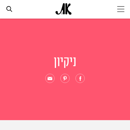
אג׳נדה
אופנה
ניקיון
ביוטי
סלבס
ערוצים נוספים
המגזין