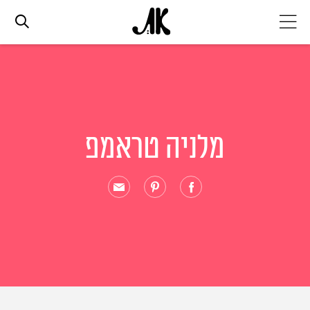
אג׳נדה
אופנה
מלניה טראמפ
ביוטי
סלבס
ערוצים נוספים
המגזין