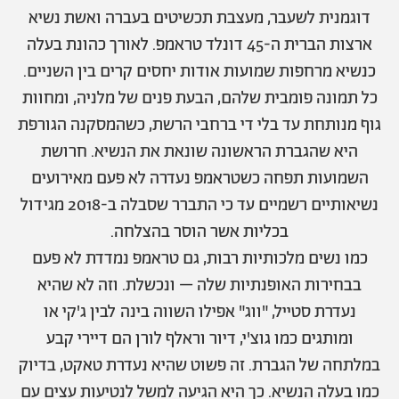
אודות
תרבות ופנאי
דוגמנית לשעבר, מעצבת תכשיטים בעברה ואשת נשיא
ארצות הברית ה-45 דונלד טראמפ. לאורך כהונת בעלה
מי אנחנו
הפקות אופנה
שירות לקוחות למנויים
כנשיא מרחפות שמועות אודות יחסים קרים בין השניים.
תנאי שימוש
עיצוב
כל תמונה פומבית שלהם, הבעת פנים של מלניה, ומחוות
מדיניות פרטיות
בריאות
גוף מנותחת עד בלי די ברחבי הרשת, כשהמסקנה הגורפת
כתבו לנו
הצהרת נגישות
קריירה
היא שהגברת הראשונה שונאת את הנשיא. חרושת
יחסים
השמועות תפחה כשטראמפ נעדרה לא פעם מאירועים
© יובל סיגלר תקשורת בע"מ 2026
נשיאותיים רשמיים עד כי התברר שסבלה ב-2018 מגידול
RGB Media
משפחה
Designed, Developed and Powered by
בכליות אשר הוסר בהצלחה.
חופש
כמו נשים מלכותיות רבות, גם טראמפ נמדדת לא פעם
תוכן מקודם
בבחירות האופנתיות שלה – ונכשלת. וזה לא שהיא
נעדרת סטייל, "ווג" אפילו השווה בינה לבין ג'קי או
ומותגים כמו גוצ'י, דיור וראלף לורן הם דיירי קבע
במלתחה של הגברת. זה פשוט שהיא נעדרת טאקט, בדיוק
כמו בעלה הנשיא. כך היא הגיעה למשל לנטיעות עצים עם