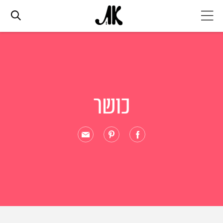
אג׳נדה
אופנה
כושר
ביוטי
סלבס
ערוצים נוספים
המגזין