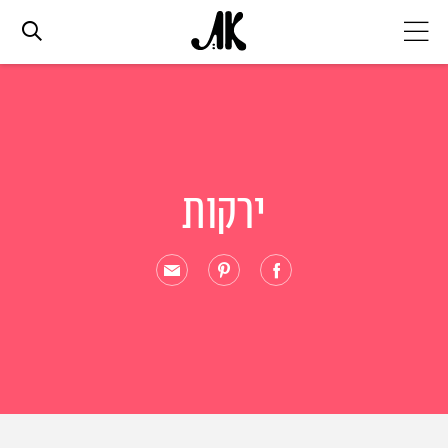
אג׳נדה
אופנה
ירקות
ביוטי
סלבס
ערוצים נוספים
המגזין