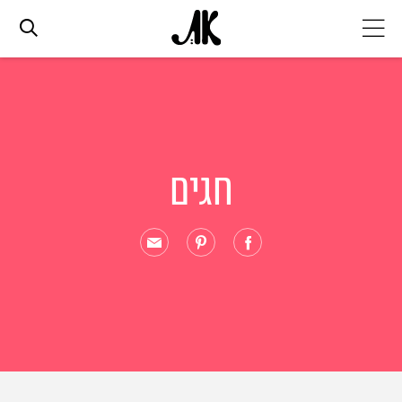
אג׳נדה
אופנה
חגים
ביוטי
סלבס
ערוצים נוספים
המגזין