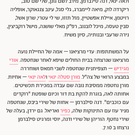
ולאה ינאי, דנה סילברמן, מירב לשם גונן, שלי שם טוב,
ריקרדה לוק, מיאה ליימברג, גלי סגל, עינב צנגאוקר, אופליה
רויטמן, איילת אפשטיין, מזל תזזו, שי לי עטרי, שרון אשל,
סבין טעסה, מיכל לובנוב, רפ"ק מאלי שושנה, מישל רוקביצין,
נירה שרעבי ובנותיה, סיון משיח.
על המשתתפות: עדי מרציאנו – אמה של החיילת נועה
מרציאנו שנרצחה בבית החולים שיפא לאחר שנחטפה.
אורי
מגידיש
– תצפיתנית שנחטפה לשבי חמאס ושוחררה
במבצע הרואי של צה"ל.
מורן סטלה ינאי
ו
לאה ינאי
– אחיות.
מורן נחטפה ממסיבת נובה שם עבדה במכירת תכשיטים.
אחותה לאה, בוגרת להקת בת דור וכיום שופטת "רוקדים
עם כוכבים". דנה סילברמן – אחות של שירי ביבס, שנחטפה
מניר עוז עם התינוקות שלה,
כפיר
ואריאל. גם ירדן, בעלה של
שירי נחטף. הוריהן של שירי ודנה, יוסי ומרגיט סילברמן
נרצחו ב 7.10.