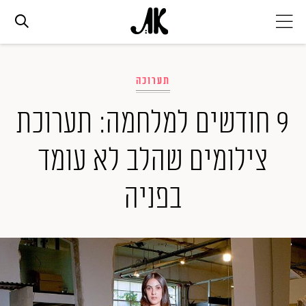
אג׳נדה
תערוכה
אופנה
9 חודשים למלחמה: תערוכת
צילומים שהלב לא עומד
ביוטי
בפניה
סלבס
ערוצים נוספים
המגזין