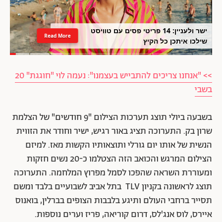
ישר ולעניין: 14 פריטי פסים עם טוויסט
Read More
שילכו איתכן כל הקיץ
>> "אנחנו צריכים להתבייש בעצמנו": נעמה לוי "חוגגת" 20
בשבי
בשבעה ביולי תוצג תערכות הצילום "9 חודשים" של הצלמת
שרון בק. התערוכה תציג באור רגיש, ישיר וחודר את הזווית
הנשית של אותו יום גורלי ותוצאותיו הקשות מאז. למיזם
הצילום המרגש והכואב הזה הצטלמו כ-20 נשים חזקות
ומעוררת השראה שהפכו לסמל מפרוץ המלחמה. התערוכה
תוצג לראשונה בקניון TLV בתל אביב לשבועיים בלבד ומשם
תסייר ברחבי העולם ותיגע בלבבות הצופים בברלין, בואנוס
איירס, לוס אנג'לס, דרום קוריאה, פריז וערים נוספות.