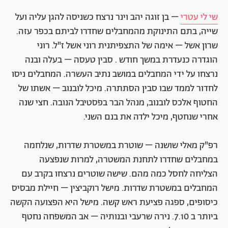
שי לי עטרי
– בן זוגה יהב וינר נרצח כשניסה להגן עליה ועל
שייה, בתם התינוקת מהמחבלים שחדרו לביתם בכפר עזה.
שרון אשל – אימה של התצפיתנית רוני אשל ז"ל. רוני
הוגדרה כנעדרת במשך חודש . סבין טעסה – בעלה ובנה
נרצחו על ידי המחבלים במושב נתיב העשרה. המחבלים ניסו
לחדור לממד שבו סבין הסתתרה. מיכל לובנוב – אשתו של
החטוף אלכס לובנוב, מנהל הבר בפסטיבל הנובה. חצי שנה
אחרי שנחטף, מיכל ילדה את בנם השני.
רפ"ק מאלי שושנה – שוטרת במשטרת שדרות, שנלחמה
במחבלים שחדרו לתחנת המשטרה, למרות שנפצעה
הצליחה לחסל כמה מהם. שישה שוטרים נרצחו בקרב עם
המחבלים במשטרת שדרות. מישל רוקביצין – חיילת מבסיס
כיסופים, ספגה פציעת ראש קשה. מישל היא הפצועה הקשה
ביותר ב 7.10. נירה שרעבי ובנותיה – אב המשפחה נחטף