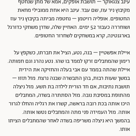
עינב צנגאוקר – תושבת אופקים, אמא של מתן שנחטף
מקיבוץ ניר עוז, שם עבד. עינב היא אחת ממובילי מחאת
החטופים. אופליה רויטמן – נחטפה מביתה בקיבוץ ניר עוז
ושוחררה כעבור 52 ימים. האחיין שלה, שדרן משחקי כדורגל
בארגנטינה, קרא במשחקים לשחרור החטופים.
איילת אפשטיין – בנה, נטע, הציל את חברתו, כשקפץ על
רימון שהמחבלים זרקו לממד בו שהו. נטע נהרג וגם חמותה.
איילת שהתה בממד עם אבי בעלה והחזיקה את הידית
במשך שעות רבות, בהן התבשרה שבנה נרצח. מזל תזזו –
תושבת נתיבות, אם חד הורית לילדה בת תשע. מזל ניצלה
מהתופת במסיבת נובה. מזל הסתתרה בשדה, המחבלים
היכו אותה בכת רובה בראשה, קשרו את רגליה והחלו לגרור
אותה. מזל העמידה פני מתה והמחבלים נטשו אותה.
בהמשך היא ניצלה משריפה בשדה לאחר שהמחבלים הציתו
אותו.