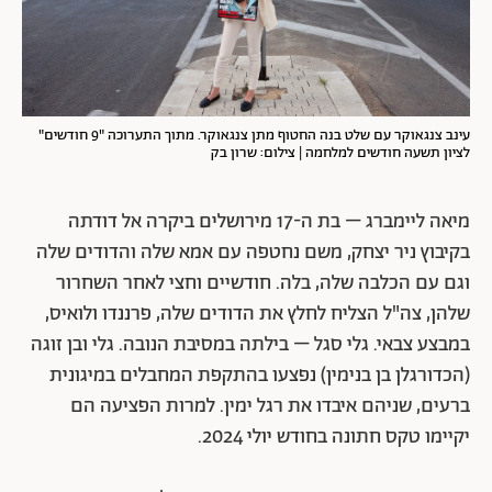
עינב צנגאוקר עם שלט בנה החטוף מתן צנגאוקר. מתוך התערוכה "9 חודשים"
לציון תשעה חודשים למלחמה | צילום: שרון בק
מיאה ליימברג – בת ה-17 מירושלים ביקרה אל דודתה
בקיבוץ ניר יצחק, משם נחטפה עם אמא שלה והדודים שלה
וגם עם הכלבה שלה, בלה. חודשיים וחצי לאחר השחרור
שלהן, צה"ל הצליח לחלץ את הדודים שלה, פרננדו ולואיס,
במבצע צבאי. גלי סגל – בילתה במסיבת הנובה. גלי ובן זוגה
(הכדורגלן בן בנימין) נפצעו בהתקפת המחבלים במיגונית
ברעים, שניהם איבדו את רגל ימין. למרות הפציעה הם
יקיימו טקס חתונה בחודש יולי 2024.