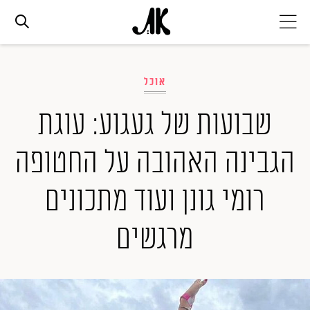
אג׳נדה
אוכל
אופנה
שבועות של געגוע: עוגת
הגבינה האהובה על החטופה
ביוטי
רומי גונן ועוד מתכונים
סלבס
מרגשים
ערוצים נוספים
המגזין