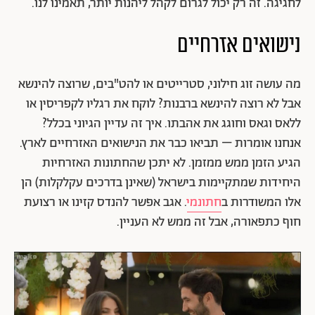
לחגיגה. זה רק יכול לגרום לקהל ליהנות יותר, תאמינו לנו.
נישואים אזרחיים
מה עושה זוג חילוני, סטרייטים או להט"בים, שרוצה להינשא
אבל לא רוצה להינשא ברבנות? לוקח את רגליו לקפריסין או
ללאס וגאס וחוגג את אהבתו. איך זה עדיין הגיוני בכלל?
אנחנו אומרות – תביאו כבר את הנישואים האזרחיים לארץ.
הגיע הזמן ממש ממזמן. לא יתכן שהחתונות האזרחיות
היחידות שמתקיימות בישראל (שאינן בדרכים עקלקלות) הן
אלו המשודרות ב
חתונמי
. אגב אפשר להנדס קזינו או רצועת
חוף כתפאורה, אבל זה ממש לא העניין.