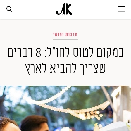
אג׳נדה
תרבות ופנאי
אופנה
במקום לטוס לחו"ל: 8 דברים
שצריך להביא לארץ
ביוטי
סלבס
ערוצים נוספים
המגזין