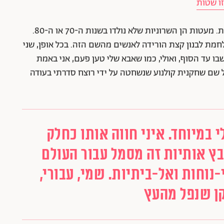
זו שטות
בניגוד ליעל או תמר, השם שרון לא חזר בגלגל השמות. מעטות הן השרוניות שלא נולדו בשנות ה-70 או ה-80.
חמת לבנון קצת הורידה לאנשים מהשם הזה. בכל אופן, שני
בו עד הסוף, ואולי, כמו שאבא שלי טען פעם, אני באמת
על שם שחקנית קולנוע שנשחטה על ידי רוצח סדרתי בעודה
במיוחד. איני חווה אותו כחלק
בץ אותיות זה מסמל עבור העולם
נוחות ואל-ביתיות. שמי, עבורי,
קן שנפל מהעץ