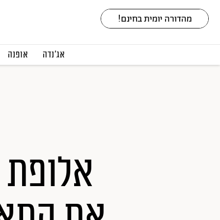
אג׳נדה
אופנה
אלופת ע
את התאו