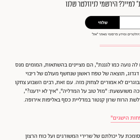
״ למייל? הירשמי לניוזלטר שלנו
שלחי
וזלטרים ומידע פרסומי מאתר ״את״
לה נועה כמו לגננת", הם מציינים בהשתאות, המומים מנס
דגדוג, תוצאה של טפח ראשון שנחשף מעולם של ריבוי
בוגרים לא אמורים לצחוק מזה. עם זאת, רבים השבוע צחקו
כה משועשעת: "מזל טוב על המדליה", "איך לא ידענו?",
ולשת הרוח שרון קנטור במדליית כסף באליפות אירופה.
פחות הישגים"
 סומכת על יכולתם של שרירי המשורגים ועל כוח הרצון