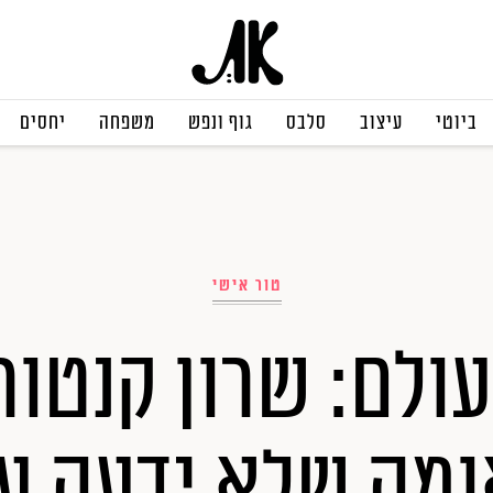
ביוטי
עיצוב
סלבס
גוף ונפש
משפחה
יחסים
טור אישי
ולם: שרון קנטו
מה שלא ידעה על