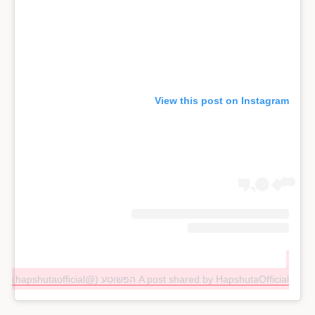
View this post on Instagram
A post shared by HapshutaOfficial הפשוטע (@hapshutaofficial)