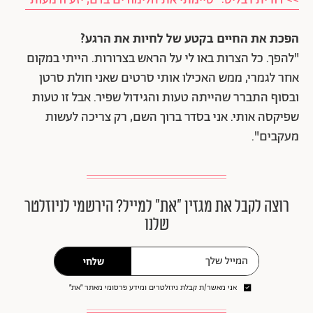
>> דורית רבליס: "סיימתי את הלימודים בדם, יזע ודמעות"
הפכת את החיים בקטע של לחיות את הרגע?
"להפך. כל הצרות באו לי על הראש בצרורות. הייתי במקום
אחר לגמרי, ממש האכילו אותי סרטים שאני חולת סרטן
ובסוף התברר שהייתה טעות והגידול שפיר. אבל זו טעות
שפיקסה אותי. אני בסדר ברוך השם, רק צריכה לעשות
מעקבים".
רוצה לקבל את מגזין ״את״ למייל? הירשמי לניוזלטר
שלנו
שלחי
אני מאשר/ת קבלת ניוזלטרים ומידע פרסומי מאתר ״את״