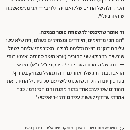
שנה ובדיוק עברנו לגור ביחד", מספרת מאיר, "הוא המתנה
הכי גדולה של החיים שלי, ואם זה תלוי בי – אני ממש אשמח
שיהיה בעלי".
זה אומר שתיכנסי למשפחה סופר מגניבה.
"הם הכי מדהימים, מיוחדים ומצחיקים בעולם, וזה שלא עשו
עליהם דוקו זו בושה וכלימה לכולנו. הצטרפתי אליהם לטיול
שורשים במרוקו: שני ההורים (אבא מאיר סוויסה ואימא רותי
– בתה של הזמרת האגדית יפה ירקוני ז"ל, ד"א), מיכאל
הראפר, בת הזוג שלו ואחותם, וזה תמהיל מצחיק בטירוף.
בסרטון יום ההולדת שהכנתי לישי עם טל טירנגל החזרנו את
ההורים שלו לערב אחד בתור מתנה והם הכי זרמו. כבר
אמרתי שדחוף לעשות עליהם דוקו-ריאליטי?".
משפיעניות רשת
ראיון
מוזיקה ישראלית
סרטן השד