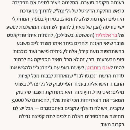
באותה תקופה סוערת, החליטה מאיר לסיים את תפקידה
כראש מחלקת הדיגיטל של גלי צה"ל, לחתוך ממערכת
היחסים הקודמת שלה, להתאהב בטירוף במפיק המוזיקלי
ישי סוויסה (הבן של מאיר), להפוך לשותפה המושלמת לפשע
של
בר אלמליח
(הפשוטע, בשבילכן), להנחות איתו פודקאסט
שובר שיאי האזנה ולהרים ביחד איתו משדר לייב משוגע
בהשתתפות נועה קירל, אלה לי, גיתית פישר ועוד כוכבות
פופ מבעבעות. חכו, זה לא הכל. מאיר הספיקה גם לכתוב
להיט ל
אגם בוחבוט
, לעשות ראפ עם ג'ימבו ג'יי ולהגיש את
סדרת הרשת "נכנסו לבר" שמאחדת לבבות מכל קצוות
החברה הישראלית בעמוד הפייסבוק של גלי צה"ל. בשתי
מילים: איט גירל. חוץ מזה, היא מתחזקת חשבון טיקטוק
המאגד את הפאדיחות הכי יפות שלה, להנאתם של 3,000
עוקביה, ויש לה 11 אלף עוקבים באינסטגרם – אבל יש לנו
תחושה שהמספרים האלה הולכים לתת קפיצה גדילה
בקרוב מאוד.