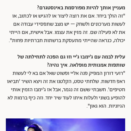
מעניין אותך להיות מפורסמת באינסטגרם?
"זה הולך ביחד. אם את רוצה ליצור או להגיש או לכתוב, או
לעשות מערכונים ולשחק – יש מצב שתפסידי עבודה אם
את לא פעילה שם. זה מזין את עצמו. אבל אישית, אם הייתי
יכולה, כנראה שהייתי מתעסקת ברשתות חברתיות פחות".
עלית לבמה עם ג'ימבו ג'יי וזו גם הפכה לתחילתה של
שותפות אמנותית מופלאה. איך נהיה?
"רועי דורון המפיק פנה אליי ופשוט שאל אם בא לי לעשות
ראפ חדשות. שלחתי טסט, הקלטנו את זה ויצא השיר 'תביאו
חטיפים'. חשבתי ששם זה נגמר, אבל אז ג'ימבו הזמין אותי
להופיע בשוני ולעלות איתו לעוד שיר יחד. וזה כיף ברמות לא
הגיוניות. הוא גאון".