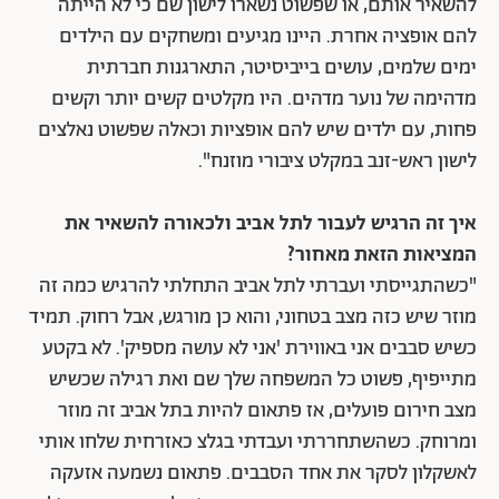
להשאיר אותם, או שפשוט נשארו לישון שם כי לא הייתה
להם אופציה אחרת. היינו מגיעים ומשחקים עם הילדים
ימים שלמים, עושים בייביסיטר, התארגנות חברתית
מדהימה של נוער מדהים. היו מקלטים קשים יותר וקשים
פחות, עם ילדים שיש להם אופציות וכאלה שפשוט נאלצים
לישון ראש-זנב במקלט ציבורי מוזנח".
איך זה הרגיש לעבור לתל אביב ולכאורה להשאיר את
המציאות הזאת מאחור?
"כשהתגייסתי ועברתי לתל אביב התחלתי להרגיש כמה זה
מוזר שיש כזה מצב בטחוני, והוא כן מורגש, אבל רחוק. תמיד
כשיש סבבים אני באווירת 'אני לא עושה מספיק'. לא בקטע
מתייפיף, פשוט כל המשפחה שלך שם ואת רגילה שכשיש
מצב חירום פועלים, אז פתאום להיות בתל אביב זה מוזר
ומרוחק. כשהשתחררתי ועבדתי בגלצ כאזרחית שלחו אותי
לאשקלון לסקר את אחד הסבבים. פתאום נשמעה אזעקה