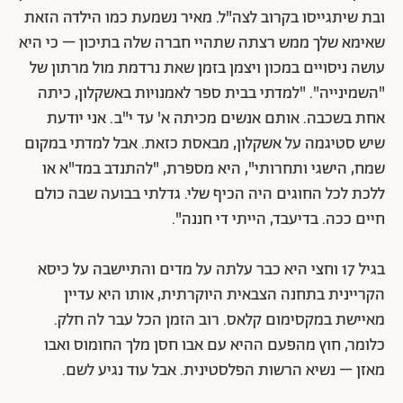
ובת שיתגייסו בקרוב לצה"ל. מאיר נשמעת כמו הילדה הזאת
שאימא שלך ממש רצתה שתהיי חברה שלה בתיכון – כי היא
עושה ניסויים במכון ויצמן בזמן שאת נרדמת מול מרתון של
"השמינייה". "למדתי בבית ספר לאמנויות באשקלון, כיתה
אחת בשכבה. אותם אנשים מכיתה א' עד י"ב. אני יודעת
שיש סטיגמה על אשקלון, מבאסת כזאת. אבל למדתי במקום
שמח, הישגי ותחרותי", היא מספרת, "להתנדב במד"א או
ללכת לכל החוגים היה הכיף שלי. גדלתי בבועה שבה כולם
חיים ככה. בדיעבד, הייתי די חננה".
בגיל 17 וחצי היא כבר עלתה על מדים והתיישבה על כיסא
הקריינית בתחנה הצבאית היוקרתית, אותו היא עדיין
מאיישת במקסימום קלאס. רוב הזמן הכל עבר לה חלק.
כלומר, חוץ מהפעם ההיא עם אבו חסן מלך החומוס ואבו
מאזן – נשיא הרשות הפלסטינית. אבל עוד נגיע לשם.