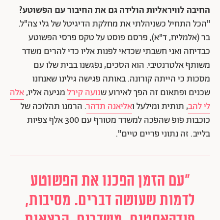
החיבה לוויראליות הולידה גם את החיבור עם הפשוטע?
"הכל התחיל כשניהלתי את מחלקת הדיגיטל של גלי צה"ל.
בר (אלמליח, ד"א), פרסם פוסט על טקס פרסי הפשוטע
כבדיחה ואני חשבתי שכדאי לפנות אליו כדי להרים משדר
משותף אלטרנטיבי. הוא הסכים, נפגשנו בבית שלו עם
מסכות כי הייתה קורונה. באותה פגישה גילינו שאנחנו
שכנים ופתאום זה הפך לאירוע ש
נועה קירל
מגיעה אליו,
אלה
לי להב
, תותית ומילעל ו
אליאנה תדהר
. הרמנו תהלוכה של
כוכבות פופ שהפכה למשדר מטורף עם 300 אלף צפיות
בלייב. זה נתוני פריים טיים".
"עם הזמן הפכנו את הפשוטע
לדמות שעושה דברים. מסיבות,
פודקאסטים, משדרים, הרצאות