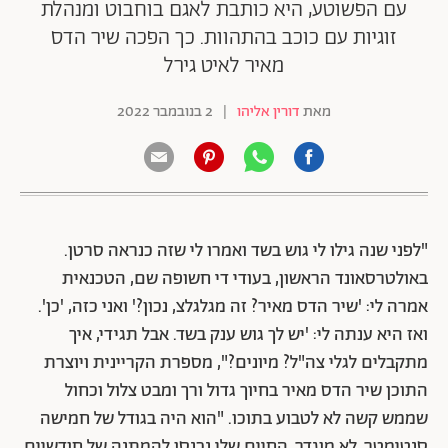
עם הפשוטע, היא כותבת לאגם בוחבוט ומנהלת
זוגיות עם כוכב בהתהוות. כך הפכה שיר הדס
מאיר לאיט גירל
מאת
דורין אליהו
|
2 בנובמבר 2022
"לפני שנה גילו לי גוש בשד ואמרו לי שזה כנראה סרטן.
באולטרסאונד הראשון, בעודי די חשופה שם, הטכנאית
אמרה לי: 'שיר הדס מאיר? זה מגלגלצ, נכון?' ואני כזה, 'כן'.
ואז היא ענתה לי: 'יש לך גוש ענק בשד. אבל תגידי, איך
מתקבלים לגלי צה"ל? מיונים?", מספרת הקריינית ויוצרת
התוכן שיר הדס מאיר בחיוך גדול ורך ומבט צלול וכחול
שממש קשה לא לטבוע בתוכו. "הוא היה בגודל של חמישה
סנטימטר, לא מוגדר. החיים שלי נכנסו להמתנה של חודשיים,