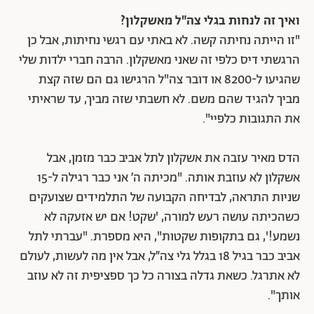
ואיך זה לנחות בגלי צה"ל מאשקלון?
"זו הייתה נחיתה קשה. לא באתי עם רגשי נחיתות, אבל כן
הרגשתי דיס כלפי זה שאני מאשקלון. הרבה חברי ילדות שלי
שהגיעו ל-8200 או דובר צה"ל הרגישו גם הם שזה קצת
מביך להגיד שהם משם. לא חשבתי שזה מביך, עד שראיתי
את התגובות כלפיי".
הדס מאיר עזבה את אשקלון לתל אביב כבר מזמן, אבל
אשקלון לא עוזבת אותה. "מכיתה ה׳ אני כבר רגילה ל-15
שניות התראה, לבדיחה הקבועה של התלמידים שצועקים
כשהכיתה עושה רעש למורה, 'שקט! אם יש אזעקה לא
נשמע!', גם בתקופות שקטות", היא מספרת. "עברתי לתל
אביב כבר בגיל 18 בגלל גלי צה״ל, אבל אין מה לעשות, לעולם
לא אתרגל. כשאת גדלה בצורה כל כך ספציפית זה לא עוזב
אותך".