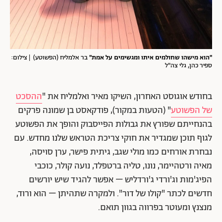
"הוא מישהו שחולמים איתו ומגשימים על אמת"
בר אלמליח (הפשוטע) | צילום:
ספיר כהן, גלי צה"ל
בחודש אוגוסט האחרון, השיקו מאיר ואלמליח את "
ההסכט
של הפשוטע
" (הטעות במקור), פודקאסט בן שמונה פרקים
בהנחייתם שפורץ את גבולות הפייסבוק והופך את הפשוטע
לגוף תוכן שמגדיר את חוקי צריכת הטראש שלנו מחדש. עם
נבחרת אורחים כמו מולי שגב, גיתית פישר, ערן סויסה,
מאיה ורטהיימר, נונו, טליה ברטפלד, נועה קולר, כוכבי
הפיג'מות וג'ורדי ג'ורדליש – אפשר להגיד שיש יורשים
חדשים לכתר "קולו של דור". ולמקרה שתהיתן – הוא ורוד,
מנצנץ ומעוטר בפרווה בגוון תואם.