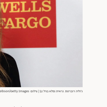
ג'וליה רוברטס. נראית נפלא בגיל 52 | צילום: Jonathan Leibson/Getty Images