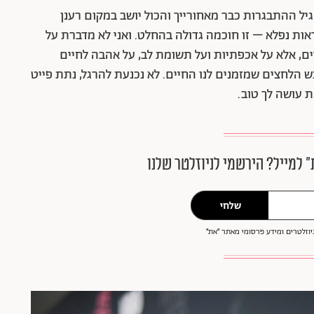
. פיגועי גיל ההתבגרות כבר מאחורייך והכול יושב במקום רענן
 להגיע לגיל 56 או 65 ועדיין להיראות נפלא – זו חוכמה גדולה בהחלט. ואני לא מדברת על
יים, אלא על אכפתיות ועל תשומת לב, על אהבה לחיים
הלחצים שמזמנים לנו החיים. לא נכנעת להרגל, נתת פייט
 עושה לך טוב.
״ למייל? הירשמי לניוזלטר שלנו
שלחי
וזלטרים ומידע פרסומי מאתר ״את״