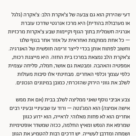
דעי שהירוק הוא גם צבעה של צ'אקרת הלב: צ'אקרה (גלגל
או מערבולת בהודית) היא מרכז אנרגטי שדרכו עוברת
אנרגיה חשמלית בתוך הגוף וקיימות שבע צ'אקרות מרכזיות
– כל אחת ממוקמת ואחראית על אזור אחר בגוף שלנו
וחשוב לפתוח אותן בכדי לייצר זרימה חופשית של האנרגיה.
צ'אקרת הלב נמצאת במרכז בית החזה. היא מייצגת רכות,
אמפטיה והאהבה. ומבטאת גם אושר, חמלה, סליחה עצמית
כלפי עצמך וכלפי האחרים. מבחינתי אלו סיבות מעולות
לשלב את גווני הירוק שהזכרתי, כמובן במינונים הנכונים.
צבע אביבי נוסף שאני ממליצה לשלב בבית (אם את ממש
אישה אמיצה) הוא המג'נטה – ורוד עז שבעיניי ובעיני רבים
אחרים הוא לא פחות מאלוהי. לראייה, הוא ידוע כגוון
שמרפא את הנפש ומאיץ החלמה, ככזה שמשדר אופטימיות
ושמחה ומדרבן לעשייה. יש דרכים רבות להטמיע את הגוון