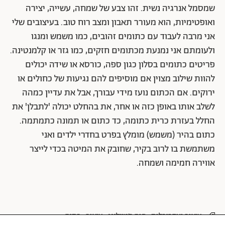
שמסמל אנרגיה נשית. זהו צבע של שמחה, עשייה, יצירה
ואופטימיות, הוא מעורר תאבון ומצב רוח טוב. בעיצובים שלי
אני מרבה לעבוד עם כתומים זהובים, כמו משמש ומנגו
ולעומתם אני נמנעת מכתומים חזקים, כמו גזר או קלמנטינה.
פריטים כתומים בסלון כגון ספה, כורסא או שידה יכולים
להוות שילוב מצוין אם מוסיפים להם נגיעות של כחולים או
ירוקים. אם הכתום נועז מידי עבורך, אבל את עדיין כמהה
לשלב אותו באופן כזה או אחר, את בהחלט יכולה 'לתבלן' את
החלל בעזרת כרית כתומה, כד כתום או תמונה כתמתמה.
כתום בהיר (משמש) מומלץ בפרט בחדרי ילדים ואני
משתמשת בו לרוב בקיר, שחובק את המיטה בכדי לייצר
אווירה חמימה ושמחה.
עיצוב ואדריכלות
הום סטיילינג
עיצוב
בתים