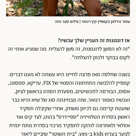
עומר נודלמן בקמפיין קיץ רנואר | צילום סער נווה
אז דוגמנות זה העניין שלך עכשיו?
"זה לא הפשן לדוגמנות, זה פשן להצליח. מה שמניע אותי זה
לקום בבוקר ולכוון להצלחה".
בשנה שחלפה מאז פרצה לחיינו היא עשתה לא מעט דברים:
קמפיין להלבשה התחתונה והפנאי של FIX, עדיקא, סמסונג,
אסוס, הבורסה לתכשיטים, מסעדת הסוהו בראשון לציון,
ועכשיו כאמור רנואר, שזה מבחינתה סוג של שיא והיא כבר
שועטת קדימה גם לכיוון משחק. אחרי שקיבלה תפקיד
ראשון בסדרת הטלוויזיה "ספיידרס" בהוט, לצד קים אור
אזולאי ולאחרונה לוהקה לתפקיד מרכזי בסדרת מתח יומית
לנוער בערוץ kids ב-yes, "בית השוטר" שיביים ליאור