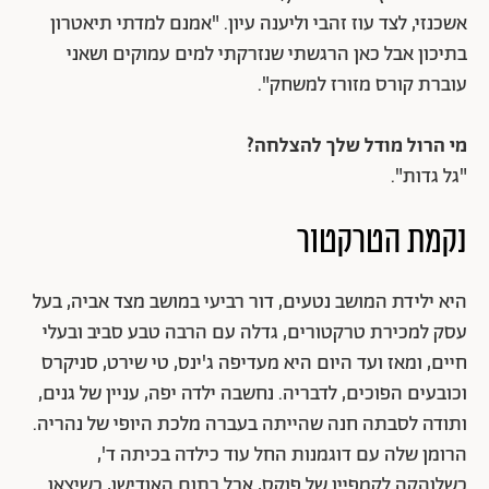
אשכנזי, לצד עוז זהבי וליענה עיון. "אמנם למדתי תיאטרון
בתיכון אבל כאן הרגשתי שנזרקתי למים עמוקים ושאני
עוברת קורס מזורז למשחק".
מי הרול מודל שלך להצלחה?
"גל גדות".
נקמת הטרקטור
היא ילידת המושב נטעים, דור רביעי במושב מצד אביה, בעל
עסק למכירת טרקטורים, גדלה עם הרבה טבע סביב ובעלי
חיים, ומאז ועד היום היא מעדיפה ג'ינס, טי שירט, סניקרס
וכובעים הפוכים, לדבריה. נחשבה ילדה יפה, עניין של גנים,
ותודה לסבתה חנה שהייתה בעברה מלכת היופי של נהריה.
הרומן שלה עם דוגמנות החל עוד כילדה בכיתה ד',
כשלוהקה לקמפיין של פוקס, אבל בתום האודישן, כשיצאו