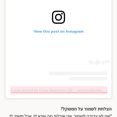
View this post on Instagram
A post shared by Omer Nudelman (@__omernudelman__)
הצלחת לשמור על המשקל?
"אני לא צריכה לשמור. אני אוכלת מה שבא לי, אבל חשוב לי