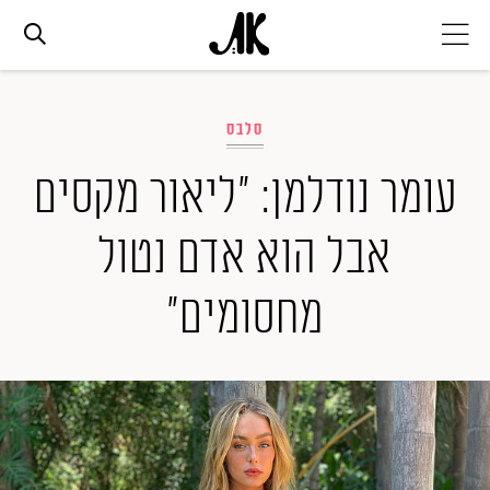
אג׳נדה
סלבס
אופנה
עומר נודלמן: "ליאור מקסים
אבל הוא אדם נטול
ביוטי
מחסומים"
סלבס
ערוצים נוספים
המגזין