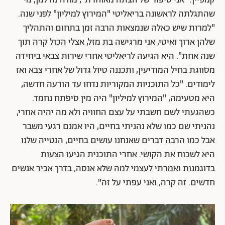
קמפיין. "אני סיפור של הצתה מאוחרת", מודה נודלמן, מי
שהתגלתה לראשונה בריאליטי "המירוץ למיליון" לפני שנה.
"למרות שיש כאלה שנמצאות הרבה זמן בתחום והתהליך
שלהן ארוך ואיטי, אני מרגישה בת מזל, אצלי הכול קרה תוך
שנה אחת". היא הגיעה לריאליטי אחרי שירות צבאי ביחידה
מסווגת בחיל המודיעין, ותכננה טיול גדול של אחרי צבא ואז
לימודים. "כל התוכניות המקוריות נדחו עד הודעה חדשה,
היא מטעימה, "המירוץ למיליון" היה מין סיפתח נחמד.
כשהגעתי לשם חשבתי על עצם החוויה ולא מה יהיה אחרי,
נהניתי שם כמו שלא נהניתי בחיים, היו אמנם רגעי משבר
אבל כמו הרבה דברים שאנחנו עושים בחיים, הנטייה שלנו
היא לשכוח את הקושי. אחרי התוכנית הגיעו הצעות
בדוגמנות ואמרתי לעצמי למה שלא אנסה, בדרך אכיר אנשים
חדשים. זה קרה, ואני עפתי על זה".