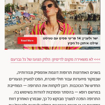
ישר ולעניין: 14 פריטי פסים עם טוויסט
Read More
שילכו איתכן כל הקיץ
>>> לא משאירה מקום לדימיון: הלוק הנועז של גל גברעם
בשנים האחרונות תרופות דוגמת אוזמפיק ונגזרותיה,
שבמקור מיועדות עבור חולי סוכרת, הפכו למעיין הנעורים
החדש של הכוכבות. רובן לוקחות את התרופה – המחייבת
במרשם רופא – בהסתר ומסרבות להודות בשימוש בה.
התרופה הפכה למצרך מבוקש כל כך, שבמרץ האחרון דווח