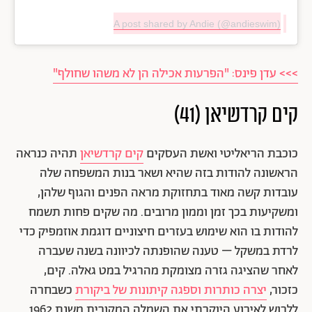
A post shared by Andie (@andieswim)
>>> עדן פינס: "הפרעות אכילה הן לא משהו שחולף"
קים קרדשיאן (41)
כוכבת הריאליטי ואשת העסקים
קים קרדשיאן
תהיה כנראה
הראשונה להודות בזה שהיא ושאר בנות המשפחה שלה
עובדות קשה מאוד בתחזוקת מראה הפנים והגוף שלהן,
ומשקיעות בכך זמן וממון מרובים. מה שקים פחות תשמח
להודות בו הוא שימוש בעזרים חיצוניים דוגמת אוזמפיק כדי
לרדת במשקל – טענה שהופנתה לכיוונה בשנה שעברה
לאחר שהציגה גזרה מצומקת מהרגיל במט גאלה. קים,
כזכור,
יצרה כותרות וספגה קיתונות של ביקורת
כשבחרה
ללבוש לאירוע היוקרתי את השמלה המקורית משנת 1962