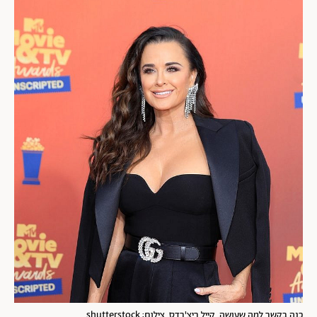
כנה בקשר למה שעושה. קייל ריצ'רדס. צילום: shutterstock