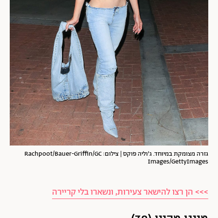
גזרה מצומקת במיוחד. ג'וליה פוקס | צילום: Rachpoot/Bauer-Griffin/GC
Images/GettyImages
>>> הן רצו להישאר צעירות, ונשארו בלי קריירה