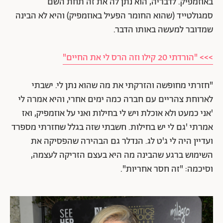
באוזמפיק. לדבריה, הוא נתן לה את זה תחת השם
סמגולטייד (שהוא החומר הפעיל באוזמפיק) והיא לא הבינה
שמדובר למעשה באותו הדבר.
>>> "הורדתי 20 קילו וזה הרס לי את החיים"
"חזרתי מחופשה והזרקתי את מה שהוא נתן לי. ישבתי
לארוחת צהריים עם חברה כמה ימים אחרי, והיא אמרה לי
'אני כמעט ולא אוכלת ויש לי בחילות ואני על אוזמפיק, ואז
אמרתי 'גם לי יש בחילות. חשבתי שזה בגלל שחזרתי מספרד
ועדיין היה לי ג'ט לג. הנדלר גם הבהירה שהפסיקה את
השימוש ברגע שהבינה מה היא בעצם הזריקה לעצמה,
וסיכמה: "זה חסר אחריות".