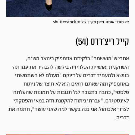
אל תזרזו אותה. מייגן מקיין. צילום: shutterstock
קייל ריצ'רדס (54)
אחרי ש"הואשמה" בלקיחת אוזמפיק בינואר השנה,
השחקנית ואושיית הטלוויזיה ביקשה להבהיר את עמדתה
בנושא ולהעמיד דברים על דיוקם."מעולם לא השתמשתי
באוזמפיק ומה שאתם רואים הוא לא תוצר של ניתוח
פלסטי", כתבה בתגובה לגל תגובות על תמונות שהעלתה
לאינסטגרם. "עברתי ניתוח להקטנת חזה במאי והפסקתי
לצרוך אלכוהול. אני כנה בקשר למה שאני עושה", חתמה את
דבריה.