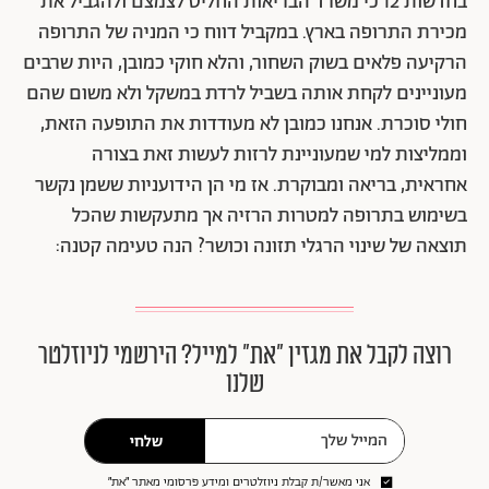
בחדשות 12 כי משרד הבריאות החליט לצמצם ולהגביל את
מכירת התרופה בארץ. במקביל דווח כי המניה של התרופה
הרקיעה פלאים בשוק השחור, והלא חוקי כמובן, היות שרבים
מעוניינים לקחת אותה בשביל לרדת במשקל ולא משום שהם
חולי סוכרת. אנחנו כמובן לא מעודדות את התופעה הזאת,
וממליצות למי שמעוניינת לרזות לעשות זאת בצורה
אחראית, בריאה ומבוקרת. אז מי הן הידועניות ששמן נקשר
בשימוש בתרופה למטרות הרזיה אך מתעקשות שהכל
תוצאה של שינוי הרגלי תזונה וכושר? הנה טעימה קטנה:
רוצה לקבל את מגזין ״את״ למייל? הירשמי לניוזלטר
שלנו
שלחי
אני מאשר/ת קבלת ניוזלטרים ומידע פרסומי מאתר ״את״