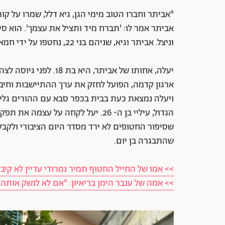
"אביתר וחברו הטוב מימי הגן, גיא דלל, שמרו על קו
אביתר אמר לו: 'תברח מיד ותציל את עצמך'. הוא סיפ
וניצל. אביתר וגיא, שניהם בני 22, נחטפו על ידי חמאס זמן לא רב לאחר מכן.
יעלה, אחותו של אביתר, 
ארגון קדמה, הפועל לחזק את ערך ההתיישבות וחיבו
ויעלה נמצאת כעת בבית בכפר סבא עם ההורים גליה
הגדול, עיליי בן ה- 26. יעל לקחה ע
שהתבגרה בן יום.
>> אמו של החייל החטוף תמיר נמרודי עדיין לא קיב
>> אמה של ענבר הימן בריאיון: "אם לא לנשק אותה