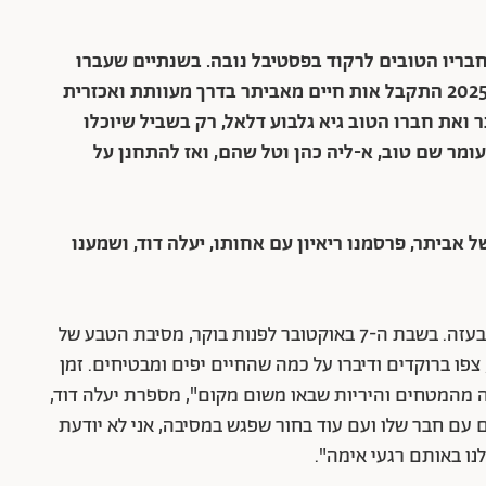
חבריו הטובים לרקוד בפסטיבל נובה. בשנתיים שעברו
ציין אביתר שני ימי הולדת במנהרות בעזה. במרץ 2025 התקבל אות חיים מאביתר בדרך מעוותת ואכזרית
ואת חברו הטוב גיא גלבוע דלאל, רק בשביל שיוכלו
מר שם טוב, א-ליה כהן וטל שהם, ואז להתחנן על
חר חטיפתו של אביתר, פרסמנו ריאיון עם אחותו, יעלה דוד, ושמענו
הם היו ארבעה חברים. שניים נרצחו. שניים שבויים בעזה. בשבת ה-7 באוקטובר לפנות בוקר, מסיבת הטבע של
צפו ברוקדים ודיברו על כמה שהחיים יפים ומבטיחים. זמן
קה מהמטחים והיריות שבאו משום מקום", מספרת יעלה דוד,
 עם חבר שלו ועם עוד בחור שפגש במסיבה, אני לא יודעת
נו באותם רגעי אימה".