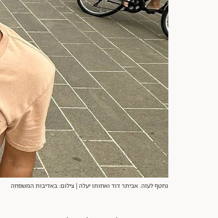
נחטף לעזה. אביתר דוד ואחותו יעלה | צילום: באדיבות המשפחה