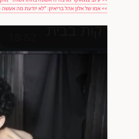
>> עינב צנגאוקר מגיבה לראשונה בהתרגשות: "מתן
>> אמו של אלון אהל בריאיון: "לא יודעת מה אעשה 