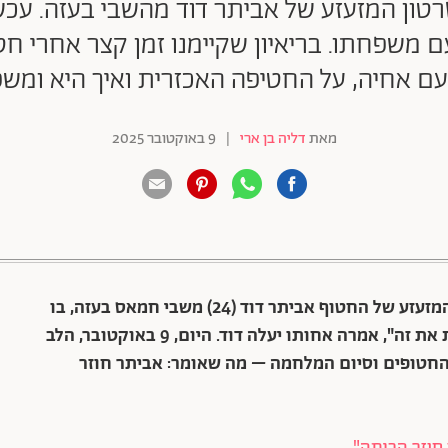
טון המזעזע של אביתר דוד מהשבי בעזה. עכש
משפחתו. בריאיון שקיימנו זמן קצר אחרי חטי
ם אחיה, על החטיפה האכזרית ואיך היא ומשפ
מאת
דליה בן ארי
|
9 באוקטובר 2025
88 שיתופים | 132 צפיות
הלב לא נרגע מאז 2 באוגוסט, אז שוחרר הסרטון המזעזע של החטוף אביתר דוד (24) משבי חמאס בעזה, בו
הוא נראה כחוש עד אימה. "כל העולם צריך לראות את זה", אמרה אחותו יעלה דוד. היום, 9 באוקטובר, הלב
טופים וסיום המלחמה – מה שאומר: אביתר חוזר