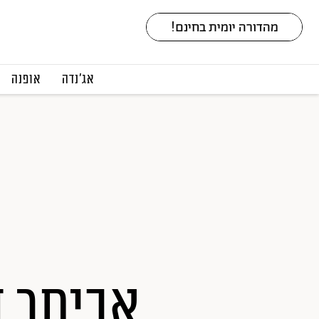
אג׳נדה
אופנה
אביתר ד