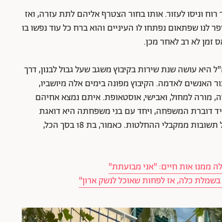
ר רוח וניסו לעזור. אותו בחור הצטרף אליהם לתת עזרה, ואז
ר לנו שפתאום נפתחו לו העיניים והוא ברח כל עוד נפשו בו
היא בת 18. לפני גיוסה לצה"ל היא עושה שנת שירות בקיבוץ משגב שעל גבול לבנון, דרך
ר האנשים לאדמה. הקיבוץ מפונה בימים אלה מיושביו,
, מורה למחול, ואבישי, אוסטאופת. איתם נמצא אחיהם
ל עצמה את תפקיד דוברת המשפחה, ויחד עם בני משפחתה היא דואגת
שסיפור החטופים לא ירד מסדר היום הציבורי ולקבל תשובות ממקבלי ההחלטות. כאמור, בת 18 בסך הכל,
לה ממנו אות חיים: "אני מבועתת"
 בשמלת כלה, אז לפחות שאוכל לנשק ארון"