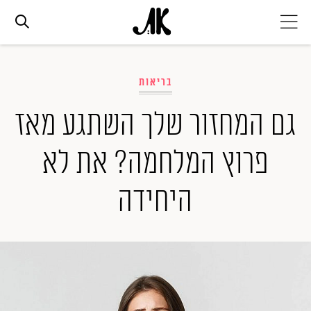
אג׳נדה
בריאות
אופנה
גם המחזור שלך השתגע מאז
פרוץ המלחמה? את לא
ביוטי
היחידה
סלבס
ערוצים נוספים
המגזין