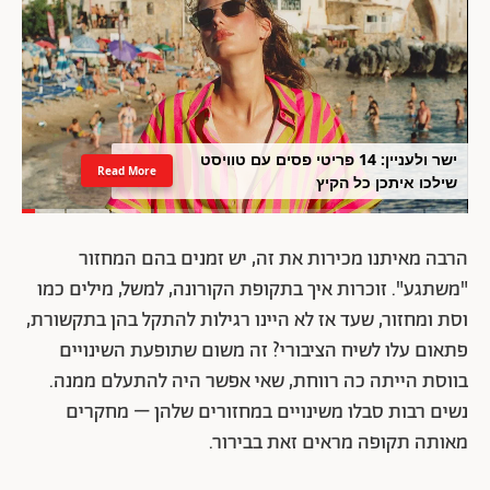
ישר ולעניין: 14 פריטי פסים עם טוויסט
Read More
שילכו איתכן כל הקיץ
הרבה מאיתנו מכירות את זה, יש זמנים בהם המחזור
"משתגע". זוכרות איך בתקופת הקורונה, למשל, מילים כמו
וסת ומחזור, שעד אז לא היינו רגילות להתקל בהן בתקשורת,
פתאום עלו לשיח הציבורי? זה משום שתופעת השינויים
בווסת הייתה כה רווחת, שאי אפשר היה להתעלם ממנה.
נשים רבות סבלו משינויים במחזורים שלהן – מחקרים
מאותה תקופה מראים זאת בבירור.