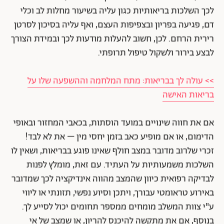
לכך השלכות בריאותיות כגון עליה בשיעור מחלות לב וכלי
דם, פגיעה בפריון ובצפיפות העצם, ואף עליה בסיכון לסרטן
רירית הרחם. לכן, חשוב להעלות מודעות לכך ובמידת הצורך
לבצע בירור ולשקול טיפול תרופתי.
>> עולה לך בבריאות: מתח המלחמה וההשפעה שלו על
בריאות האישה
אם את חווה שינויים במועד הוסתות, בכאבי המחזור ובאופי
הדימום, או אם מופיע כאב בזמן יחסי מין – את לא לבד!
זכרי שלרוב מדובר במצב חולף שאינו פוגע בבריאות, ושאין לו
השלכות משמעותיות על העתיד. עם זאת, מומלץ לפנות
לבדיקה רפואית כיוון שהמצב מהווה אינדיקציה לכך שמדובר
באירוע טראומטי עבורך, ויתכן וסיוע נפשי, תזונתי או ליווי
ע"י צוות המשלב מומחים ממספר תחומים יכול לסייע לך.
בנוסף, אם את מתקשה להיכנס להריון, או שמצב של אי