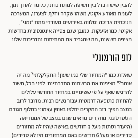
להבין שיש הבדל בין חשיפה למתח כרוני, כלומר לאורך זמן,
לעומת מאורע אקוטי, משהו שקרה וחלף. לצערנו, המערכה
הנוכחית ארוכה ומלווה באירועים מעוררי מתח ״זמני״,
אקוטי, כמו אזעקות. כמובן שגם צפייה אינטנסיבית בחדשות
מציפה חששות, מה שמגביר את המתיחות והדריכות שלנו.
לופ הורמונלי
שאלות כמו "המחזור שלי כמו שעון! התקלקלתי? מה זה
אומר?" מציפות את הרשתות החברתיות. לפני הכל, חשוב
להדגיש שאף על פי ששינויים במחזור החודשי עלולים
להחוות כתופעה דרמטית עבור נשים רבות, מדובר לרוב
במצב הפיך. רוב המקרים יחלפו באופן עצמוני בחלוף הגורם
הסטרסוגני. מחקרים מראים שגם במצב של אמנוריאה
(היעדר וסתות מעל 3 חודשים באישה שהיו לה מחזורים
סדירים או מעל 6 חודשים באם המחזורים היו לא סדירים)