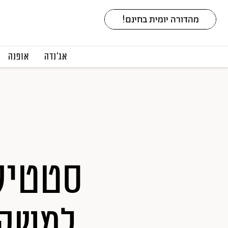
אג׳נדה
אופנה
סטטיק 
למשקל 