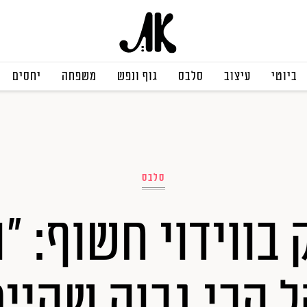
ביוטי
עיצוב
סלבס
גוף ונפש
משפחה
יחסים
סלבס
בווידוי חשוף: "
הכי גבוה שהיית