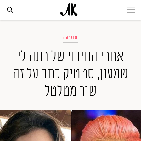
אג׳נדה
מוזיקה
אופנה
אחרי הווידוי של רונה לי
שמעון, סטטיק כתב על זה
ביוטי
שיר מטלטל
סלבס
ערוצים נוספים
המגזין