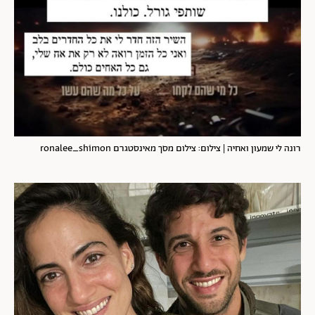
רונה לי שמעון ואחיה | צילום: צילום מסך מאינסטגרם ronalee_shimon