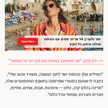
ישר ולעניין: 14 פריטי פסים עם טוויסט
Read More
שילכו איתכן כל הקיץ
>> ידין גלמן: "אני מסתובב בגאווה עם מגן דוד על הצוואר"
"המילים שלך נכנסות ישר לתוך הנשמה, משורר אהוב שלי",
כתבה לו שמעון בסטורי שפרסמה בחשבון האינסטגרם שלה,
"מדינה בהלם קרב, כולנו – אימהות, אבות, אחים, אחיות,
חברים וחברות, שותפי גורל כולנו".