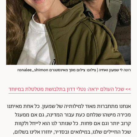
רונה לי שמעון ואחיה | צילום: צילום מסך מאינסטגרם ronalee_shimon
>> שכל העולם יראה: נטלי דדון בתלבושת מטלטלת במיוחד
אנחנו מתחברות מאוד למילותיה של שמעון. כל אחת מאיתנו
מכירה מישהו שנלחם כעת עבור המדינה, גם אם ממעגל
קרוב יותר וגם אם פחות. כל שנותר לנו הוא לייחל ולקוות
שכל החיילים שלנו, במילואים ובסדיר, יחזרו אלינו בשלום,