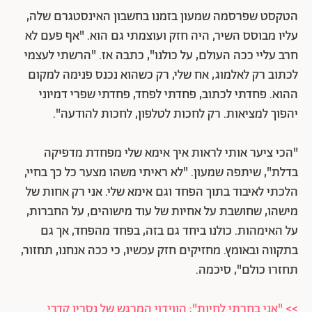
הטקסט שפרסמה שמעון בזמנו בחשבון האינסטגרם שלה,
עליו מבוסס השיר, היה חזק ועוצמתי גם הוא. "אף פעם לא
חרב עליי ככה העולם, על כולנו", כתבה אז. "הרשתי לעצמי
לכתוב רק לאלמוג, אח שלי, רק כשהוא נכנס פנימה למקום
ההוא. פחדתי לכתוב, פחדתי לפחד, פחדתי שפרי דמיוני
יהפוך למציאות. רק לחכות לטלפון, לחכות להודעה".
"הכי ציער אותי לראות איך אימא שלי מפחדת מדפיקה
בדלת", שיתפה שמעון. "לא ראיתי משהו מצער כל כך בחיי,
הלכתי לאיבוד בתוך הפחד וגם אימא שלי. אני רק אחות של
מישהו, שחושבת על אחיות של עוד מישוהים, על החברות,
על האימהות. כולנו ביחד גם בזה, בפחד מהפחד, אך גם
בתקווה ובאומץ. מחזיקים חזק עכשיו, כי ככה אנחנו, תחזור,
תחזרו כולם", סיכמה.
>> "אני בחרתי לחיות": הווידוי המרגש של נסרין קדרי