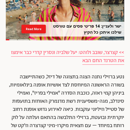
ישר ולעניין: 14 פריטי פסים עם טוויסט
Read More
שילכו איתכן כל הקיץ
>> קצרצר, שובב ולוהט: יעל שלביה ונסרין קדרי כבר אימצו
את הטרנד החם הבא
נטע ברזילי נתנה הצגה בתצוגה של דיזל, כשהתיישבה
בשורה הראשונה המיוחסת לצד אושיות אופנה בינלאומיות,
ביניהן קמי ראזה, כוכבת הסדרה "אמילי בפריז", ואמילי
סינדלב, מגה-משפיענית רשת מדנמרק האוחזת בתועפות
של סטייל וזיליוני עוקבות. כיאה לאירוע גדוש אופנת רחוב
יוקרתית ובועטת, ברזילי התלבשה בהתאם ועלתה על לוק
רותח במיוחד – עם חצאית מיקרו-מיני קצרצרה וז'קט של