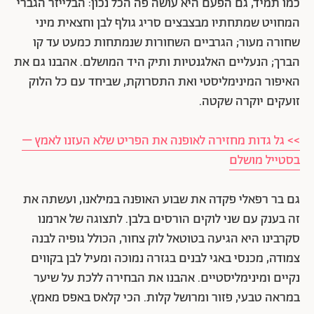
כמו תמיד, גם הפעם היא עושה פה הכל נכון: הבלייזר הגברי
המחויט שמתחתיו מבצבצים סריג גולף לבן וחצאית מיני
שחורה מעור; הגרביים השחורות שנמתחות כמעט עד קו
הברך; הנעליים האלגנטיות ותיק היד המושלם. אהבנו גם את
האיפור המינימליסטי ואת התסרוקת, שביחד עם כל הלוק
זועקים יוקרה שקטה.
>> גל גדות מחזירה לאופנה את הפריט שלא העזנו לאמץ –
בסטייל מושלם
גם בר רפאלי פקדה את שבוע האופנה במילאנו, ועשתה את
זה בענק עם שני לוקים הורסים בלבן. לתצוגה של ארמנו
סקרבינו היא הגיעה בטוטאל לוק צחור, הכולל גופיה לבנה
צמודה, מכנסי באגי לבנים בגזרה נמוכה ומעיל לבן בקווים
נקיים ומינימליסטיים. אהבנו את הבחירה ללכת על שיער
במראה טבעי, פזור ומרושל קלות. הכי קלאס באפס מאמץ.