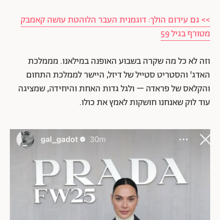
>> גם עירום הולך: דוגמנית העבר הלוהטת עושה קאמבק
מטורף בגיל 59
וזה לא כל מה שקרה בשבוע האופנה במילאנו. מממלכת
האדג' והסטריט סטייל של דיזל, היישר לממלכת התחום
והקלאס של פראדה – ולגל גדות האחת והיחידה, שמציגה
עוד לוק שאנחנו חושקות לאמץ את כולו.