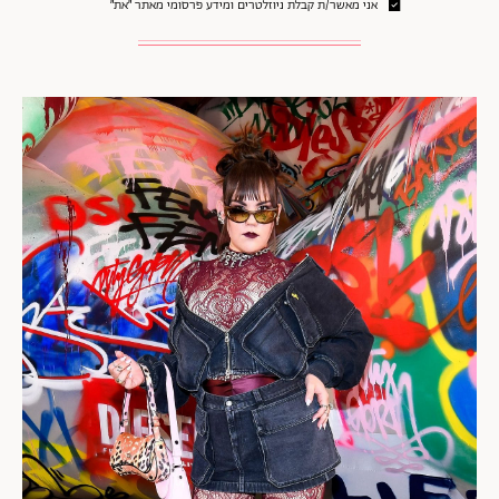
אני מאשר/ת קבלת ניוזלטרים ומידע פרסומי מאתר ״את״