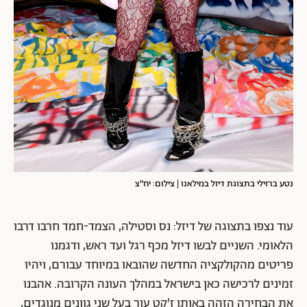
נטע ברזילי בתצוגת דיזל במילאנו | צילום: יח"צ
עוד נצפו בתצוגה של דיזל: נס וסטילה, הצמד-חמד חרבו דרבו
הלאומי. השניים לבשו דיזל מכף רגל ועד ראש, ודגמנו
פריטים מהקולקציה החדשה שהובאו במיוחד עבורם, ויהיו
זמינים לרכישה כאן בישראל במהלך העונה הקרובה. אהבנו
את הבחירה הזהה באותו ז'קט עור בעל שני גוונים מנוגדים,