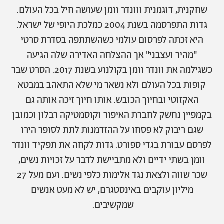
אודות
תרבות ופנאי
שחקנית, דוגמנית ווונדר וומן שעושה חיל בכל העולם.
גדות התפרסמה בשנת 2004 כמלכת היופי של ישראל.
מי אנחנו
הפקות אופנה
שירות לקוחות למנויים
היא זכתה לפרסום עולמי כשהשתתפה בסדרת סרטי
תנאי שימוש
עיצוב
"מהיר ועצבני" אך ההצלחה האדירה שלה הגיעה
מדיניות פרטיות
בריאות
כשגילמה את וונדר וומן בקולנוע בשנת 2017. הסרט שבר
כתבו לנו
הצהרת נגישות
קריירה
קופות בכל העולם ולא נשאר מי שלא התאהב במבטא
יחסים
האקזוטי ובחיוך הכובש. אותו חיוך זיכה אותה גם
© יובל סיגלר תקשורת בע"מ 2026
בקמפיין נחשק לחברת האיפור וקוסמטיקה רבלון וכמובן
RGB Media
משפחה
Designed, Developed and Powered by
שגם ריבוק לא פסחו על ההזדמנות לתת לסופר הירו
חופש
לפרסם עבורת בגדי ספורט. גדות לקחה את תפקיד וונדר
תוכן מקודם
וומן בשתי ידיים ולא מתביישת לדבר על זכויות נשים,
שכר שווה ולצאת נגד אלימות כלפי נשים. ועם מעל 27
מיליון עוקבים באינסטגרם, יש לא מעט אנשים
שמקשיבים.