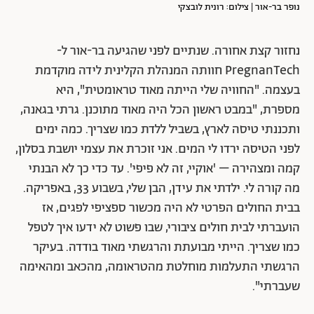
נופר בר-אור | צילום: רונית לובצקי
נחזור קצת אחורה. שנתיים לפני שהגיעה בר-אור ל-
PregnanTech חוותה המנהלת הקלינית לידה מוקדמת
בעצמה. "החוויה שלי הייתה מאוד טראומטית", היא
מספרת, "במבט ראשון הכל היה מאוד מתוכנן. גרתי בגאנה,
ותכננתי טיסה לארץ, בשביל ללדת כמו שצריך. כמה ימים
לפני הטיסה ירדו לי המים. אני זוכרת את עצמי יושבת בסלון,
קמה ומצהירה – 'אוקיי, זה לא פיפי'. עד כדי כך לא הבנתי
מה קורה לי. ילדתי את עידן, הבן שלי, בשבוע 33, באפריקה.
בבית החולים הפרטי לא היה מכשור ספציפי לפגים, אז
הועברתי לבית חולים ציבורי, שבו פשוט לא ידעו איך לטפל
כמו שצריך. הייתי מבועתת והרגשתי מאוד בודדה. בעיקר
הרגשתי התעלמות מוחלטת מהטראומה, מהכאב ומהאימה
שעברתי".