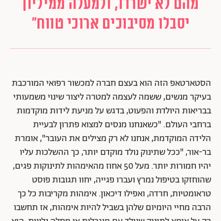
מהם לא ישרדו, ולמעלה ממיליון
יסבלו מסיבוכים ארוכי טווח"
הסטארטאפ הזה הוא בעצם חברה למכשור רפואי המורכבת
בעיקר מנשים, ששמה לעצמה למטרה ליצור שינוי משמעותי
בבריאות היולדת והפעוט, בדגש על מניעת לידות מוקדמות
ברחבי העולם. "כשאנחנו מנסים למצוא פתרון לבעיית
הלידה המוקדמת, אנחנו לא רק מצילים את העובר", אומרת
בר-אור, "ככל שתינוק נולד מוקדם יותר, כך ההשלכות עליו
יהיו חמורות יותר. מעל 50 אחוז מהאימהות לתינוקות פגים,
שהוחזקו בטיפול נמרץ ועברו פגייה, יחוו תגובות פוסט
טראומטיות, חרדה, ואפילו דיכאון. אימהות מקריבות כל כך
הרבה מחיי היומיום שלהן בשביל להיות אימהות, אז תחשבו