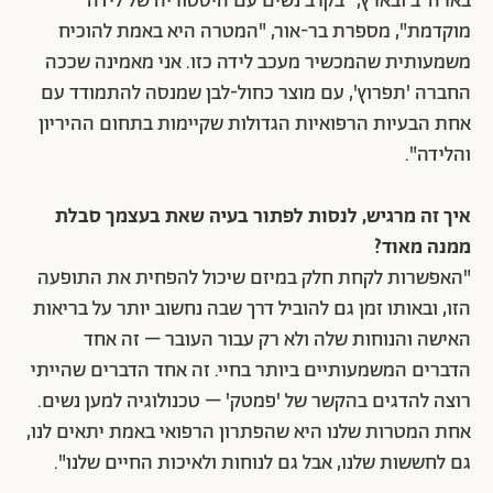
בארה"ב ובארץ, "בקרב נשים עם היסטוריה של לידה
מוקדמת", מספרת בר-אור, "המטרה היא באמת להוכיח
משמעותית שהמכשיר מעכב לידה כזו. אני מאמינה שככה
החברה 'תפרוץ', עם מוצר כחול-לבן שמנסה להתמודד עם
אחת הבעיות הרפואיות הגדולות שקיימות בתחום ההיריון
והלידה".
איך זה מרגיש, לנסות לפתור בעיה שאת בעצמך סבלת
ממנה מאוד?
"האפשרות לקחת חלק במיזם שיכול להפחית את התופעה
הזו, ובאותו זמן גם להוביל דרך שבה נחשוב יותר על בריאות
האישה והנוחות שלה ולא רק עבור העובר – זה אחד
הדברים המשמעותיים ביותר בחיי. זה אחד הדברים שהייתי
רוצה להדגים בהקשר של 'פמטק' – טכנולוגיה למען נשים.
אחת המטרות שלנו היא שהפתרון הרפואי באמת יתאים לנו,
גם לחששות שלנו, אבל גם לנוחות ולאיכות החיים שלנו".