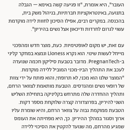
העובר", היא אומרת, "זו פגיעה קשה באימא – הגבלה
בתנועה, באינטראקציות חברתיות, בניהול משק בית,
בהכנסה. במקרים רבים, אפילו הסיכון לחוות לידה מוקדמת
עשוי לגרום לחרדות ודיכאון אצל נשים בהיריון".
עם זאת, יש מקום לאופטימיות. כעת, מוצר חדש ומהפכני
מייחל לעשות שינוי. הוא נקרא Lioness ונמצא במחקר קליני
ב-PregnanTech. מדובר בטבעת סיליקון חכמה שנועדה
לעכב את התהליך הביו-מכני המוביל ללידה מוקדמת.
"המוצר שלנו הוא מכני, לא תרופתי, והוא פותח על ידי צוות
של רופאי נשים ומהנדסים. הטבעת מותאמת לצוואר הרחם,
ותהליך ההחדרה שלה מתרחש בקליניקה בתחילת השליש
השני להיריון, בפרוצדורה קצרה שלוקחת מספר דקות.
הטבעת ממוקמת גבוה על צוואר הרחם, והיא שומרת עליו
ארוך וסגור במהלך ההיריון. כך, היא מפחיתה את העומס
שמגיע מהרחם, מה שנועד להקטין את הסיכוי ללידה