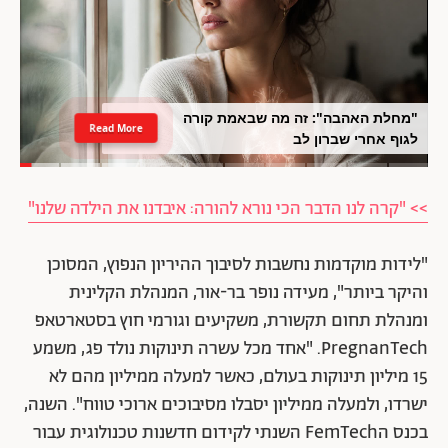
"מחלת האהבה": זה מה שבאמת קורה
Read More
לגוף אחרי שברון לב
>> "קרה לנו הדבר הכי נורא להורה: איבדנו את הילדה שלנו"
"לידות מוקדמות נחשבות לסיבוך ההיריון הנפוץ, המסוכן
והיקר ביותר", מעידה נופר בר-אור, המנהלת הקלינית
ומנהלת תחום תקשורת, משקיעים וגורמי חוץ בסטארטאפ
PregnanTech. "אחד מכל עשרה תינוקות נולד פג, משמע
15 מיליון תינוקות בעולם, כאשר למעלה ממיליון מהם לא
ישרדו, ולמעלה ממיליון יסבלו מסיבוכים ארוכי טווח". השנה,
בכנס הFemTech השנתי לקידום חדשנות טכנולוגית עבור