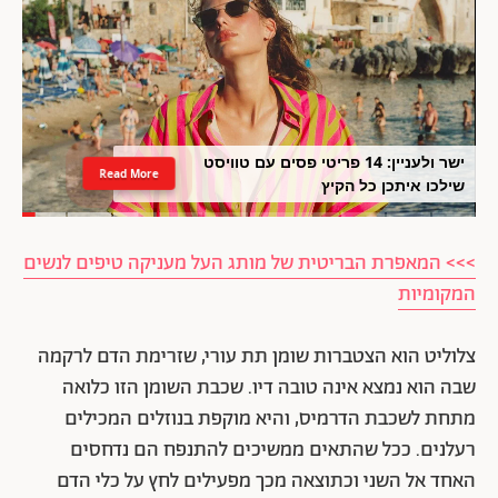
ישר ולעניין: 14 פריטי פסים עם טוויסט
Read More
שילכו איתכן כל הקיץ
>>> המאפרת הבריטית של מותג העל מעניקה טיפים לנשים
המקומיות
צלוליט הוא הצטברות שומן תת עורי, שזרימת הדם לרקמה
שבה הוא נמצא אינה טובה דיו. שכבת השומן הזו כלואה
מתחת לשכבת הדרמיס, והיא מוקפת בנוזלים המכילים
רעלנים. ככל שהתאים ממשיכים להתנפח הם נדחסים
האחד אל השני וכתוצאה מכך מפעילים לחץ על כלי הדם