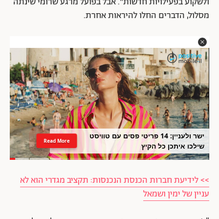
ולשקוע בפעילויות חדשות". אבל בפועל מרגע שרומי שינתה
מסלול, הדברים החלו להיראות אחרת.
ישר ולעניין: 14 פריטי פסים עם טוויסט
Read More
שילכו איתכן כל הקיץ
>> לידיעת חברות הכנסת הנכנסות: תקציב מגדרי הוא לא
עניין של ימין ושמאל