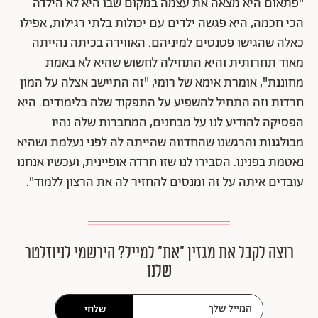
"פתאום היא מצאה את עצמה במקום שבו היא לא הילדה
הכי חכמה, היא פגשה ילדים עם יכולות בלתי רגילות, אפילו
כאלה שהגישו פטנטים למיניהם. האווירה בכיתה נהייתה
מאוד תחרותית והיא התחילה לחשוש שהיא לא באמת
מחוננת", אומרת אימא של רומי, "זה התיישב אצלה על המון
חרדות וזה התחיל להשפיע על התפקוד שלה בלימודים. היא
הפסיקה להודיע לנו על מבחנים, המחברות שלה נהיו
מבולגנות והרגשנו שהחדווה שהייתה לה לפני נעלמת ושהיא
נאטמת בפנינו. הסבירו לנו שזו חרדה אופיינית, ועכשיו אנחנו
עובדים איתה על זה ומנסים להחזיר לה את הרצון ללמוד".
רוצה לקבל את מגזין ״את״ למייל? הירשמי לניוזלטר
שלנו
שלחי