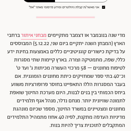
אני מאשר/ת קבלת ניוזלטרים ומידע פרסומי מאתר ״את״
מדי שנה בנובמבר או דצמבר מתקיימים
מבחני איתור
ברחבי
הארץ (המבחן השנה יתקיים ביום שני, 5.12.22) המבוססים
על בדיקת כישורים קוגניטיביים כללים באמצעות בחינת ידע
כללי, שפה, מתמטיקה וצורה. בארץ קיימות שתי מסגרות
לטיפוח מחוננים – 58 מרכזי העשרה מכיתות ג' ועד ט'
וכ־40 בתי ספר שמחזיקים כיתת מחוננים הומוגנית. אם
בעבר המסגרות הללו התאפיינו בחוסר פרופורציות משווע
ביחס הכמותי בין בנים לבנות, היום מערכת החינוך שואפת
לתמונה שוויונית יותר. מנחם נדלר, מנהל אגף תלמידים
מחוננים ומצטיינים במשרד החינוך, מספר שכיום מונהגת
מדיניות העדפה מתקנת, לפיה 40 אחוז מתמהיל התלמידים
המתקבלים לתוכנית צריך להיות בנות.