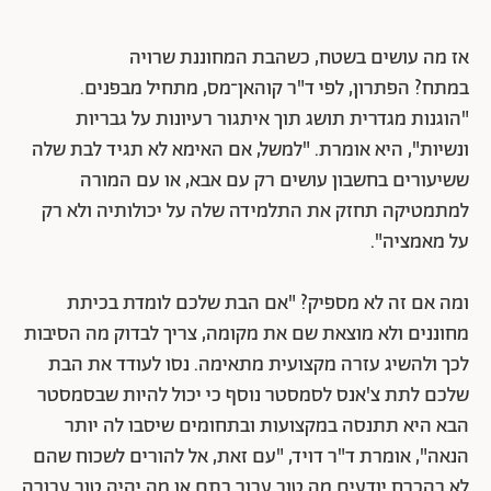
אז מה עושים בשטח, כשהבת המחוננת שרויה
במתח?
הפתרון, לפי ד"ר קוהאן־מס, מתחיל מבפנים.
"הוגנות מגדרית תושג תוך איתגור רעיונות על גבריות
ונשיות", היא אומרת. "למשל, אם האימא לא תגיד לבת שלה
ששיעורים בחשבון עושים רק עם אבא, או עם המורה
למתמטיקה תחזק את התלמידה שלה על יכולותיה ולא רק
על מאמציה".
ומה אם זה לא מספיק? "אם הבת שלכם לומדת בכיתת
מחוננים ולא מוצאת שם את מקומה, צריך לבדוק מה הסיבות
לכך ולהשיג עזרה מקצועית מתאימה. נסו לעודד את הבת
שלכם לתת צ'אנס לסמסטר נוסף כי יכול להיות שבסמסטר
הבא היא תתנסה במקצועות ובתחומים שיסבו לה יותר
הנאה", אומרת ד"ר דויד, "עם זאת, אל להורים לשכוח שהם
לא בהכרח יודעים מה טוב עבור בתם או מה יהיה טוב עבורה