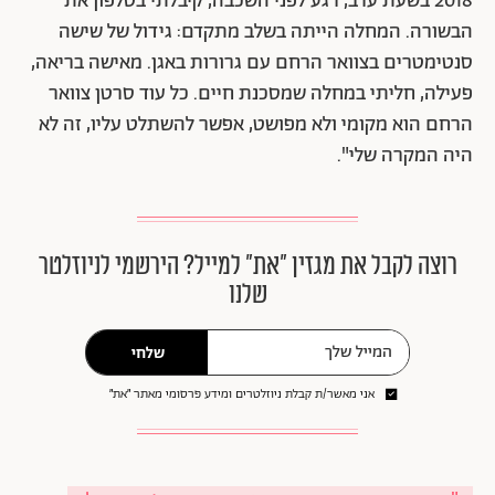
2018 בשעת ערב, רגע לפני השכבה, קיבלתי בטלפון את
הבשורה. המחלה הייתה בשלב מתקדם: גידול של שישה
סנטימטרים בצוואר הרחם עם גרורות באגן. מאישה בריאה,
פעילה, חליתי במחלה שמסכנת חיים. כל עוד סרטן צוואר
הרחם הוא מקומי ולא מפושט, אפשר להשתלט עליו, זה לא
היה המקרה שלי".
רוצה לקבל את מגזין ״את״ למייל? הירשמי לניוזלטר
שלנו
שלחי
אני מאשר/ת קבלת ניוזלטרים ומידע פרסומי מאתר ״את״