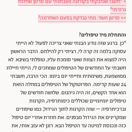
> "חשבו שנדבקתי בקורונה ואובחנתי עם סרטן שחלות
גרורתי"
>> סרטן השד: מתי נבדקת בפעם האחרונה?
והתחלת מיד טיפולים?
"כן. ברגע שזה נודע הבנתי שאני צריכה לפעול. לא הייתי
עסוקה בלמה זה קרה לי, רציתי רק להילחם. הדבר הראשון
היה למצוא את הצוות שאני סומכת עליו, טופלתי בשיבא. לא
חשבתי על החודשים של הטיפולים שמחכים לי, הייתי חיילת
ממושמעת, משימתית וחייתי יום ביומו. הכי הרבה, חשבתי
24 שעות קדימה. הפרוטוקול של הטיפולים במחלה הזאת
הוא אחד הקשים, זה היה גיהנום. שלושה חודשים של
טיפולים יומיומיים שכוללים כימותרפיה, הקרנות
וברכיתרפיה – שזה הקרנות לתוך הגידול, כמו שיפודים
שמקרינים את הגידול מבפנים. את חוזרת אחרי יום טיפול
כזה ונכנסת למיטה עד הטיפול הבא. רונן לא עזב אותי, את