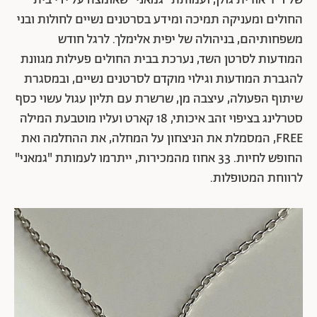
של ד"ר אורית גולן, ועמותת "גמאני" שאומצה על ידי בית
החולים ומעניקה תמיכה ומידע בסרטנים נשיים לחולות ובני
משפחותיהם, בניהולה של יפית אלימלך. לרגל חודש
המודעות לסרטן השד, נערכת בבית החולים פעילות מגוונת
להגברת המודעות וגילוי מוקדם לסרטנים נשיים, ובמסגרת
שיתוף הפעולה, עיצבה מן, שרשרת עם תליון עגול עשוי כסף
סטרלינג בציפוי זהב איכותי, 18 קארט ועליו מוטבעת המילה
FREE, המסמלת את הניצחון על המחלה, את ההחלמה ואת
החופש לחיות. 33 אחוז מהמכירות, ייתרמו לעמותת "גמאני"
לרווחת המטופלות.