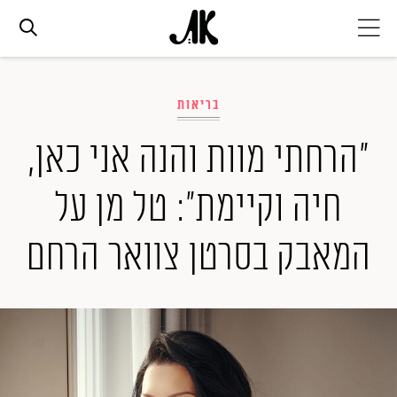
אג׳נדה
בריאות
אופנה
"הרחתי מוות והנה אני כאן,
חיה וקיימת": טל מן על
ביוטי
המאבק בסרטן צוואר הרחם
סלבס
ערוצים נוספים
המגזין