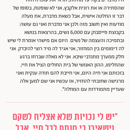
היו מדברים בקול על מחלות, תראי את עופרה חזה
שהסתירה או את רונית אלקבץ, אני לא שופטת, בסופו של
דבר זו החלטה אישית, אבל כשאת מדברת, את מעלה
מודעות ואין חשוב מזה ולכן אני מדברת ואני גם עושה:
בקבוצת פייסבוק עם 6,000 נשים, בהרצאות בנושא
ובתמיכה והעצמה של נשים. היום אם מישהי אומרת לי שיש
לה דימומים בין המחזור, אני אגיד לה מיד רוצי להיבדק. אני
חלק ממערך מתנדבי שיבא. אני לא מאלה שברחו ברגע
שהחלימו, ההון האנושי של בית החולים הציל את חיי,
בזכותם אני חיה היום, אני חייבת להם תודה ענקית ואני
מרגישה שחובתי להחזיר, אז עכשיו אני שם למען אלה
שעדיין מתמודדות עם המחלה".
"יש לי נכויות שלא אצליח לשקם
וישאירו בי חותם לכל חיי, אבל