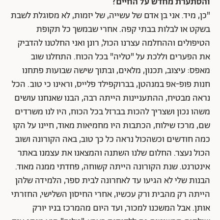
והסתערת מחדש על החיים?
"כן, מיד. אני בן אדם של עשייה, של יזמות, לא מסוגלת לשבת
בשקט או לבלות בבתי קפה. אחרי שבמשך כל תקופת
הטיפולים וההחלמה עצרנו הכול, רונן ואני החלטנו להדביק
את הפערים וללכת על "טליה" בכל הכוח. התחלנו שוב
מאפס: עיצוב, תכנון, מלאים, ובתוך שישה שבועות פתחנו
חנות פופ-אפ במנהטן, בברוקפילד פלייס, וראינו כי טוב. הכל
נראה מבטיח, ההתעניינות הייתה רבה, הבנו שאנחנו עושים
משהו נכון ושצריך להכות בברזל בכל הכוח, היו לנו משרדים
שם, מרכז שילוח, הכתבות היו מחמיאות מאוד, חיינו על הקו
כמה חודשים וכשהכול נראה כל כך טוב, באה הקורונה ושוב
הכול נעצר. החלום שלנו השתנה והמצאנו את עצמנו באתר
אינטרנט. שנת הקורונה הייתה קשוחה, פחדתי ממנה מאוד.
הבנות שלי לא הגיעו עד לאחרונה לבית ספר, הלמידה שלהן
הייתה רק מהבית ורק עכשיו, אחרי החיסון השלישי, החזרתי
אותן. אבל המשכנו למכור, ועד היום מהמרכז בניו יורק