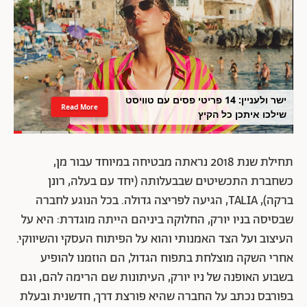
ישר ולעניין: 14 פריטי פסים עם טוויסט
Read More
שילכו איתכן כל הקיץ
תחילת שנת 2018 נראתה מבטיחה במיוחד עבור מן,
כשחברת התכשיטים שבבעלותה (יחד עם בעלה, רונן
ברקה), TALIA, הגיעה לפריצה גדולה. בכל הנוגע לחברה
שבסיסה בניו יורק, החלוקה ביניהם הייתה מוגדרת: היא על
העיצוב ועל הצד האמנותי והוא על הפיתוח העסקי והשיווקי.
אחרי השקה מוצלחת בתפוח הגדול, הם הוזמנו להופיע
בשבוע האופנה של ניו יורק, העיתונות שם הרימה להם, וגם
בפורבס נכתב על החברה שהיא פורצת דרך, חדשנית ובעלת