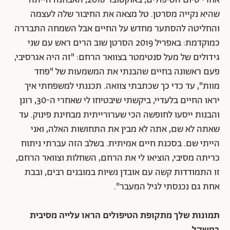
אחרי סיום הטיפולים, באוקטובר 2018, האבחנה הייתה
שהיא נקייה מסרטן. טל מצאה את החיבור שלה לעצמה
והחליטה להסתער מחדש על החיים אבל השמחה התבררה
כמוקדמת: באפריל 2019 הסרטן שוב הרים ראש עם שני
גידולים של מעל סנטימטר בצוואר הרחם: "זה היה אגרסיבי,
פעם ראשונה בחיים שהבנתי את המשמעות של "פחד
מוות", עד כדי כך שכתבתי צוואה. תכננתי למשפחתי איך
יראו החיים בלעדיי, ביקשתי שיבטיחו לי שאחרי ה-30, רונן
והבנות ייסעו לחופשה הכי שערורייתית מבחינת פינוק. עד
שאתה לא שם, אתה לא מבין את התחושות האלה, ואני
הייתי שם. בסכנת חיים אמיתית. בשלב הזה עברתי ניתוח
כריתה מסיבי, הוציאו לי את הרחם, השחלות וצוואר הרחם,
זו התמודדות קשה עם אובדן נשיות במובנים רבים, ובבת
אחת גם נכנסתי לגיל המעבר".
תמונות שלך מתקופת הטיפולים הראו עלייה מסיבית