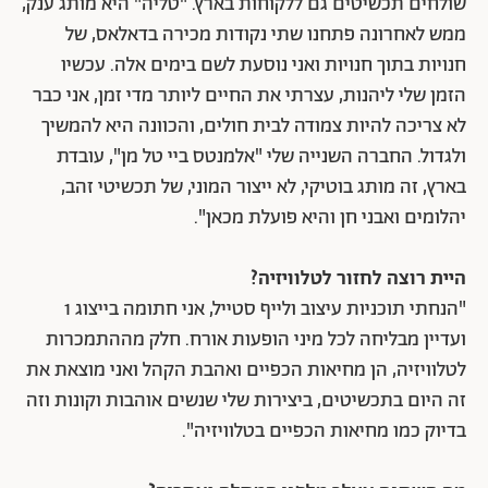
שולחים תכשיטים גם ללקוחות בארץ. "טליה" היא מותג ענק,
ממש לאחרונה פתחנו שתי נקודות מכירה בדאלאס, של
חנויות בתוך חנויות ואני נוסעת לשם בימים אלה. עכשיו
הזמן שלי ליהנות, עצרתי את החיים ליותר מדי זמן, אני כבר
לא צריכה להיות צמודה לבית חולים, והכוונה היא להמשיך
ולגדול. החברה השנייה שלי "אלמנטס ביי טל מן", עובדת
בארץ, זה מותג בוטיקי, לא ייצור המוני, של תכשיטי זהב,
יהלומים ואבני חן והיא פועלת מכאן".
היית רוצה לחזור לטלוויזיה?
"הנחתי תוכניות עיצוב ולייף סטייל, אני חתומה בייצוג 1
ועדיין מבליחה לכל מיני הופעות אורח. חלק מההתמכרות
לטלוויזיה, הן מחיאות הכפיים ואהבת הקהל ואני מוצאת את
זה היום בתכשיטים, ביצירות שלי שנשים אוהבות וקונות וזה
בדיוק כמו מחיאות הכפיים בטלוויזיה".