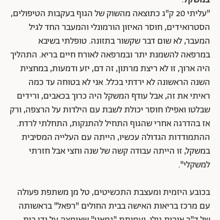
במשקל
.
"עליתי 20 ק"ג כתוצאה מהשוק של הגוף בעקבות הטיפולים,
הסטרואידים, חוסר האיזון הורמונלי והמעבר החד לגיל
המעבר, לא שום דבר שקשור בתזונה. טופלתי בשיבא
במרפאה להשמנת יתר ובמרפאה לאורח חיים בריא. התהליך
היה ארוך, זו לא ריצת מרתון, זה דם, יזע ודמעות, במחצית
השנה הראשונה לא ירדתי בכלל. אני לא בטוחה עד כמה
ראיתי את זה, אבל עודף המשקל היה כרוך בכאבים, ורידים
שבלטו ואפילו חוסר יכולת לשבת עם הילדות על הרצפה, ורק
אז בהדרגה אחרי שהגוף התחיל להתנקות, התחלתי לרדת.
ההתמודדות הגדולה עכשיו, הייתה עם העלייה המסיבית
במשקל, זו הייתה עבודה קשה של שנה וחצי אבל חזרתי
למשקלי".
בכובע היזמית ומעצבת התכשיטים, טל מן משתפת פעולה
עם מרכז בריאות האישה בבית החולים "רפאל" בראשותה