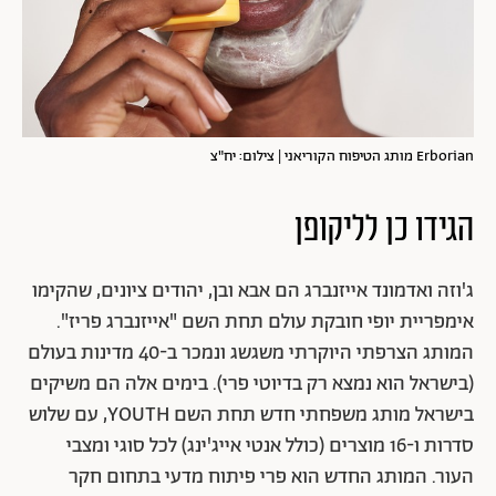
Erborian מותג הטיפוח הקוריאני | צילום: יח"צ
הגידו כן לליקופן
ג'וזה ואדמונד אייזנברג הם אבא ובן, יהודים ציונים, שהקימו
אימפריית יופי חובקת עולם תחת השם "אייזנברג פריז".
המותג הצרפתי היוקרתי משגשג ונמכר ב-40 מדינות בעולם
(בישראל הוא נמצא רק בדיוטי פרי). בימים אלה הם משיקים
בישראל מותג משפחתי חדש תחת השם YOUTH, עם שלוש
סדרות ו-16 מוצרים (כולל אנטי אייג'ינג) לכל סוגי ומצבי
העור. המותג החדש הוא פרי פיתוח מדעי בתחום חקר