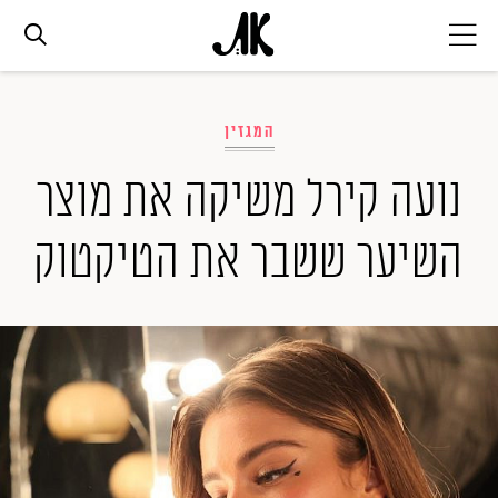
אג׳נדה
המגזין
אופנה
נועה קירל משיקה את מוצר
השיער ששבר את הטיקטוק
ביוטי
סלבס
ערוצים נוספים
המגזין