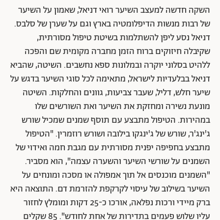
השקה חדשה למעצב השיער רואי דניאל, שאמון על השיער
של רבות מנשות הדיפלומטיה בארץ וגם על שערן של סלבס.
דניאל נסע ליפן להשתלמות בשיטת טיפול מסורתית,
שקיבלה חיזוקים ברוח הזמן מחברה מקומית שם והפכה
ללהיט בסלוני יוקרה ובמלונות ספא נחשבים. השיטה, שהביא
דניאל בבלעדיות לישראל, מתאימה לכל סוגי השיער בדגש על
שיער חלש, דליל, שעבר צביעות, גוונים והחלקות. השיטה
מונעת נשירה ומחזקת את השיער ואת השורשים שלו
במהירות. הטיפול מתבצע עם תוסף שמנים שמכיל שורש
ג'ינג'ר, שורש של ג'ינגקו בילובה ושורש רוזמרין. "הטיפול
מתבצע בחפיפה יפנית מסורתית עם מגבת חמה ואידוי של
השמנים על שורשי השיער והשערה עצמה", הוא מסביר.
"השמנים מוכנסים אל תוך אמפולה או מסכה ומונחים על
השיער בשילוב של עיסוי לקרקפת להזרמת דם. התוצאה היא
ברק מיידי ורכות נפלאה, אורכו כ-25 דקות ומומלץ לחזור
עליו שלוש פעמים בתדירות של אחת לחודש". 85 שקלים