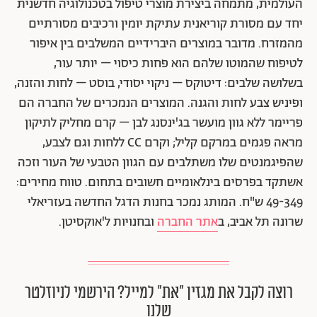
העולמית, מתמחה ביצירת מוצרי טיפול בטכנולוגיה חדשנית
יחד עם מסורת קוריאנית עתיקת יומין ורכיבים מסורתיים
מהמזרח. מדובר במוצרים היברידיים המשלבים בין איפור
לטיפוח שהמוטו שלהם הוא פחות כיסוי – יותר עור,
בשלושה שלבים: דיטוקס – ניקוי יסודי, בוסט – לחות והזנה,
ופיניש צבע לחות והגנה. המוצרים הנמכרים של החברה הם
פריימר ללא גוון מועשר בג'ינסנג לבן – קרם מחליק לתיקון
מראה פגמים במרקם קליל; וקרם CC ללחות וגם לצבע,
שהפיגמנטים שלו משתלבים עם הגוון הטבעי של העור וזכה
אשתקד בפרסים בינלאומיים חשובים בתחום. טווח מחירים:
49-349 ש"ח. המותג נמכר בחנות הדגל החדשה בעזריאלי
שרונה תל אביב, ב
אתר החברה
ובחנויות ל'אוקסיטן.
רוצה לקבל את מגזין ״את״ למייל? הירשמי לניוזלטר
שלנו