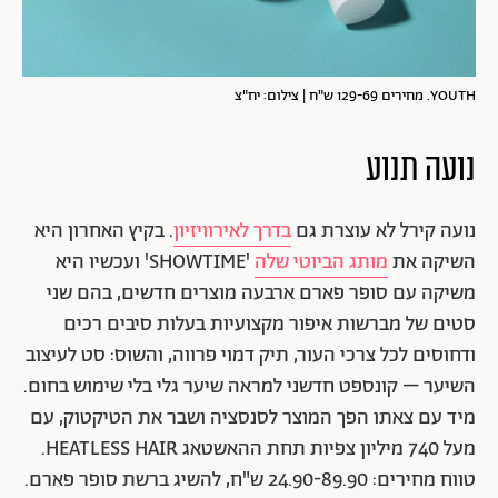
YOUTH. מחירים 129-69 ש"ח | צילום: יח"צ
נועה תנוע
נועה קירל לא עוצרת גם
בדרך לאירוויזיון
. בקיץ האחרון היא
השיקה את
מותג הביוטי שלה
'SHOWTIME' ועכשיו היא
משיקה עם סופר פארם ארבעה מוצרים חדשים, בהם שני
סטים של מברשות איפור מקצועיות בעלות סיבים רכים
ודחוסים לכל צרכי העור, תיק דמוי פרווה, והשוס: סט לעיצוב
השיער – קונספט חדשני למראה שיער גלי בלי שימוש בחום.
מיד עם צאתו הפך המוצר לסנסציה ושבר את הטיקטוק, עם
מעל 740 מיליון צפיות תחת ההאשטאג HEATLESS HAIR.
טווח מחירים: 24.90-89.90 ש"ח, להשיג ברשת סופר פארם.