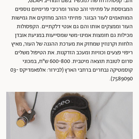
זהב: קפסולה חדשה למכשיר בשם המחייב GLAM,
המבוססת על פתיתי זהב טהור ומרכיבי פרימיום נוספים
המותאמים לעור הבוגר. פתיתי הזהב מחזקים את גמישות
העור וממצקים אותו והם גם אנטי דלקתיים. הקפסולות
מכילות גם חומצות אמינו-משי שמסייעות במניעת אובדן
הלחות וקרנוזין שמחזק את מערכת ההגנה של העור, מאיץ
ריפוי פצעים וכוויות ומעכב הזדקנות. את הטיפול משלים
סרום לטובת תוצאה מיטבית. 600-800 ש"ח, במכוני
קוסמטיקה נבחרים ברחבי הארץ (לבירור: אלפאמדיקס 03-
7589090).