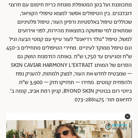
מתכווננת ועל בטן המטופלת מונחת כרית חימום עם חרצני
דובדבנים. בין הטיפולים אפשר למצוא טיפולי הקוויאר,
שכוללים טיפול באלסטיות ורפיון העור; טיפול פלטיניום
שמתאים למי שחשקה בתוצאות מהירות, לפני אירועים
למשל; טיפול "גולד רדיאנס" לעור עייף עם קמטי הבעה וגיל
וגם טיפול ממוקד לעיניים. מחירי הטיפולים מתחילים ב-450
ש"ח ומגיעים עד 1,750 ש"ח. באותה הזדמנות הושק גם
הסרום של המותג SKIN CAVIAR HARMONY L'EXTRAIT
– שמבטיח לחדש את העור, למצק ולמתוח, להעניק נפח
ולהפחית קמטים. מחירו – תחזיקו חזק – 3,900 ש"ח.
ביוטי רום בבוטיק BYOND SKIN, קניון רמת אביב, קומה ב'.
לתיאום תור: 073-2861475