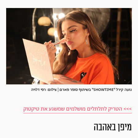
נועה קירל "SHOWTIME" בשיתוף סופר פארם | צילום: רפי דלויה
>>> הטריק לתלתלים מושלמים שמשגע את טיקטוק
מיפן באהבה