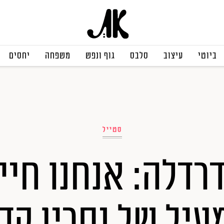
ביוטי
עיצוב
סלבס
גוף ונפש
משפחה
יחסים
סטייל
דרדלה: אנחנו חיי
עיל של נסרין קדר