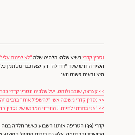
נסרין קדרי
בשיא שלה: הלהיט שלה
"לא לפנות אליי"
היא נראית פשוט וואו.
>> קצרצר, שובב ולוהט: יעל שלביה ונסרין קדרי כב
>> נסרין קדרי משיבה אש: "להשפיל אותך ברבים זה 
>> "אני בחרתי לחיות": הווידוי המרגש של נסרין קדר
קדרי (39) הטריפה אותנו השבוע כאשר חלקה במה אחת עם
הכישרון והכריזמה, אלא גם בזכות המעיל המשגע ש