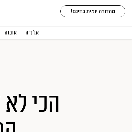
אג׳נדה
אופנה
הכי לא 
המ