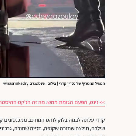
המעיל המטריף של נסרין קדרי | צילום: אינסטגרם nasrinkadry@
>> נינט, הפעם הגזמת ממש: מה זה הז'קט ההיסטרי
קדרי עלתה לבמה בלוק לוהט המורכב ממכנסונים קטנט
שילבה, חולצה שחורה שקופה, חזייה שחורה, גרבוני