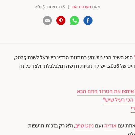
מאת
מערכת את
|
18 בדצמבר 2025
88 שיתופים | 132 צפיות
הוא השיר הכי מושמע בתחנות הרדיו בישראל לשנת 2025,
השיר החדש שלה "דרדלה" רק יצא וכבר מסתמן כלהיט של 2026, יש לה זוגיות חדשה ומלבלבלת, ולצד כל זה
ר אימצו את הטרנד החם הבא
הכי רעיל שיש"
י
אודיה
ועם
נינט טייב
, ולא רק בזכות תועפות
לה.