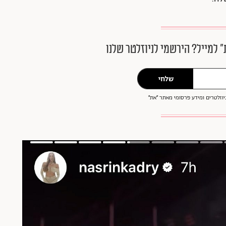
״ למייל? הירשמי לניוזלטר שלנו
שלחי
וזלטרים ומידע פרסומי מאתר ״את״