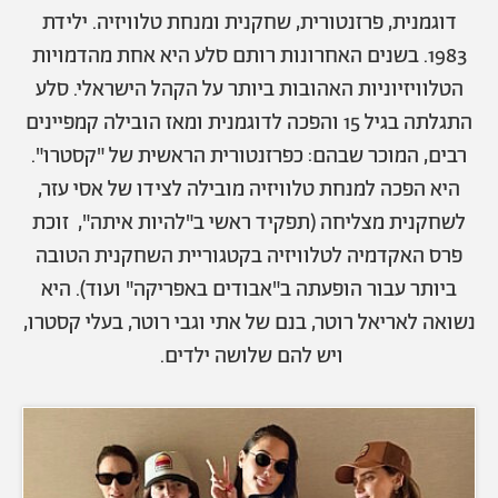
אודות
תרבות ופנאי
דוגמנית, פרזנטורית, שחקנית ומנחת טלוויזיה. ילידת
1983. בשנים האחרונות רותם סלע היא אחת מהדמויות
מי אנחנו
הפקות אופנה
שירות לקוחות למנויים
הטלוויזיוניות האהובות ביותר על הקהל הישראלי. סלע
תנאי שימוש
עיצוב
התגלתה בגיל 15 והפכה לדוגמנית ומאז הובילה קמפיינים
מדיניות פרטיות
בריאות
רבים, המוכר שבהם: כפרזנטורית הראשית של "קסטרו".
כתבו לנו
הצהרת נגישות
קריירה
היא הפכה למנחת טלוויזיה מובילה לצידו של אסי עזר,
יחסים
לשחקנית מצליחה (תפקיד ראשי ב"להיות איתה", זוכת
© יובל סיגלר תקשורת בע"מ 2026
פרס האקדמיה לטלוויזיה בקטגוריית השחקנית הטובה
RGB Media
משפחה
Designed, Developed and Powered by
ביותר עבור הופעתה ב"אבודים באפריקה" ועוד).
היא
חופש
נשואה לאריאל רוטר, בנם של אתי וגבי רוטר, בעלי קסטרו,
תוכן מקודם
ויש להם שלושה ילדים.