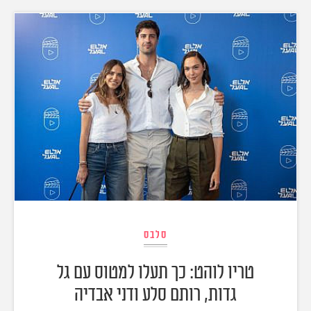
סלבס
טריו לוהט: כך תעלו למטוס עם גל
גדות, רותם סלע ודני אבדיה