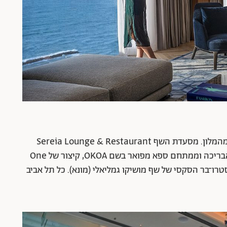
כדי לבלות אין באמת צורך לצאת מהמלון. מסעדת השף Sereia Lounge & Restaurant
נמצאת בקומת הכניסה, במרחק צעדים ספורים מהבריכה וממתחם ספא מפואר בשם OKOA, קיצור של One
o. הים נמצא ממש ממול וכך גם בר 51, הגסטרו־בר הסקסי של שף מושיקו גמליאלי (מונא). כל תל אביב