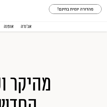
אג׳נדה
אופנה
מהיקר וע
החדשי