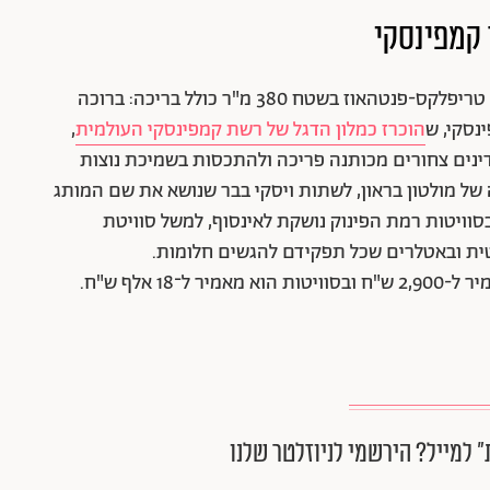
ד קמפינסקי
8 שנים, 34 קומות, 250 חדרים, 14 סוויטות וסוויטת טריפלקס-פנטהאוז בשטח 380 מ"ר כולל בריכה: ברוכה
נסקי, ש
הוכרז כמלון הדגל של רשת קמפינסקי העולמית
,
ינים צחורים מכותנה פריכה ולהתכסות בשמיכת נוצות
של מולטון בראון, לשתות ויסקי בבר שנושא את שם המותג
בסוויטות רמת הפינוק נושקת לאינסוף, למשל סוויטת
ית ובאטלרים שכל תפקידם להגשים חלומות.
מ-1,900 ש"ח. בחדרים מקומה 22 המחיר מאמיר ל-2,900 ש"ח ובסוויטות הוא מאמיר ל־18 אלף ש"ח.
״ למייל? הירשמי לניוזלטר שלנו