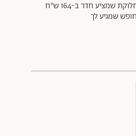
מהמלון שלא כל אחת יכולה להרשות לעצמה ועד הקונספט החדש והשנוי במחלוקת שמציע חדר ב-164 ש"ח
חופש שמגיע לך