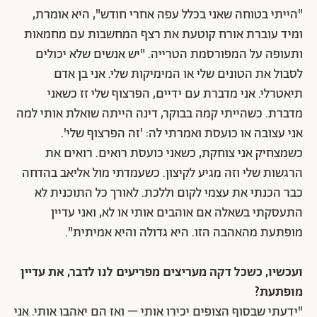
"הייתי בטוחה שאני בכלל עפה אחרי חודש", היא אומרת,
ומיד עוברת אורח קוטעת את רצף המחשבות עם מחמאות
ותעופה על המפורסמת הטרייה. "יש אנשים שלא יכולים
לסבול את הטונים שלי או המימיקות שלי. אני בן אדם
תיאטרלי. אני מדברת עם ידיים, הפרצוף שלי זז כשאני
מדברת. כשהייתי קמה בבוקר, דינה הייתה שואלת אותי למה
אני עצובה או כועסת ואמרתי לה: 'זה הפרצוף שלי'.
כשמצחיק אני צוחקת, כשאני כועסת רואים. רואים את
הרגשות שלי וזה מגיע לקיצון. כשעמדתי מול אליאב בהדחה
כבר הכנתי את עצמי לקום וללכת. לאורך כל התוכנית לא
התעסקתי בשאלה אם אוהבים אותי או לא, ואני עדיין
מופתעת מהאהבה הזו. היא גדולה והיא אמיתית".
ועכשיו, כשכל דקה מעריצים מפריעים לנו לדבר, את עדיין
מופתעת?
"ידעתי שבסוף הצופים יכירו אותי – ואז הם יאהבו אותי. אני