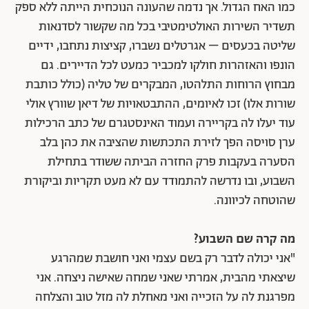
כמו האח הגדול. אך נדמה שהעונה הנוכחית הייתה ללא ספק
תשדיר השירות האולטימטיבי בכל מה שקשור לסדנאות
שליטה בכעסים – אגרטלים נשברו, קציצות נתחבו, ידיים
הונפו והאזהרות חולקו למכביר כמעט לכל הדיירים. גם
מבחוץ הרוחות התלהטו, המבקרים של טליה (כולל כותבת
שורות אלו) זכו לאיומים, ההתבטאויות של דיאן שוורץ אולי
עוד יעלו לה בקריירה ועמוד האינסטגרם של כתב הרכילות
ערן סויסה הפך לזירת התכתשות שהציבה את כהן בלב
הסערה בעקבות פרק החזרה הביתה ששודר בתחילת
השבוע, ובו נדרשה להתמודד עם לא מעט תקריות וביקורת
שהוטחה לכיוונה.
מה קרה שם השבוע?
"אני יכולה לדבר רק בשם עצמי ואני חושבת שמהרגע
שיצאתי מהבית, אמרתי שאני שמחה שאישה ניצחה. אני
מפרגנת לה על הזכייה ואני מאחלת לה מזל טוב והצלחה