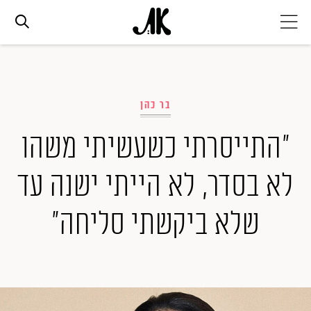
אג׳נדה
בר כהן
אופנה
"התייסרתי כשעשיתי משהו
ביוטי
לא בסדר, לא הייתי ישנה עד
סלבס
שלא ביקשתי סליחה"
ערוצים נוספים
המגזין