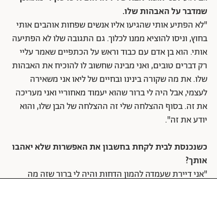
שמדבר על האבהות שלו.
"לא הפתיע אותי שהגיעו אליו אנשים שפחות אוהבים אותי
בחוץ, וניסו להוציא ממנו לכלוך. גם התגובה שלו לא הפתיעה
אותי. הוא בן אדם עם כבוד וראש על הכתפיים שאמר עליי
רק דברים טובים, ואני מבינה שחשוב לו להוכיח את האבהות
שלו. את מה שקורה בינינו ובחיים של ליאו אני משאירה
לעצמי, אבל היה לי ברור שהוא יעמוד מאחוריי ואני מעריכה
את זה. בסוף ההצלחה שלי זה ההצלחה של הבן שלו, והוא
יודע את זה".
כשנכנסת לבית לקחת בחשבון את האפשרות שלא יאהבו
אותך?
"אני דיירת שעמדה להמון הדחות והיה לי ברור שזה מה
שיקרה. אני לא קונצנזוס. יש אנשים שאוהבים אותי וכאלה
שלא, אני רגילה לזה. גם היה בי משהו שהבין שלצאת זה
בסדר. הרי אני יוצאת לבית, לילד, למשפחה ולחיים. אבל אם