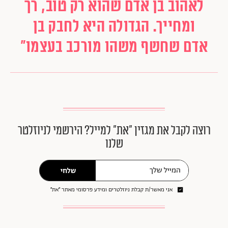
לאהוב בן אדם שהוא רק טוב, רך
ומחייך. הגדולה היא לחבק בן
אדם שחשף משהו מורכב בעצמו"
רוצה לקבל את מגזין ״את״ למייל? הירשמי לניוזלטר
שלנו
שלחי
אני מאשר/ת קבלת ניוזלטרים ומידע פרסומי מאתר ״את״