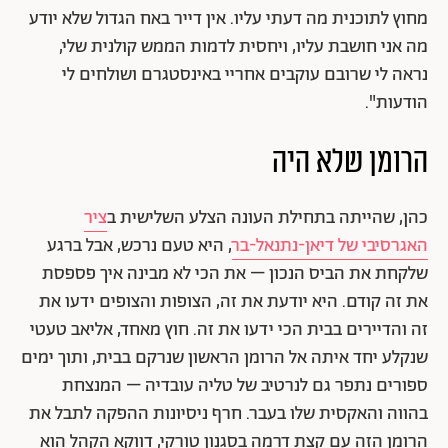
מחוץ לתוכנית מה דעתי עליו. אין דייר באח הגדול שלא יודע
מה אני חושבת עליו, ויחסית לדמות הממש קולנית שלי,
נראה לי שרובם עוקבים אחריי באינסטגרם ושולחים לי
הודעות".
הרומן שלא היה
כהן, שהייתה בתחילת העונה הצלע השלישית ב
ציר
האגרסיבי של דיאן-נתנאל-בר
, היא טעם נרכש, אבל ברגע
שלקחת את הביס הנכון – את הכי לא מבינה איך פספסת
את זה קודם. היא יודעת את זה, הצופות והצופים ידעו את
זה והדיירים בבית הכי ידעו את זה. חוץ מאחד, אליאב טעטי
שנקלע יחד איתה אל הרומן הראשון שנרקם בבית, ותוך ימים
ספורים נתפר גם לנרטיב של טליה עובדיה – המנצחת
בהווה והאקסית שלו בעבר. חרף ניסיונות ההפקה לתבל את
הרומן הזה עם קצת דרמה בסגנון טורקי, דווקא הקהל הוא