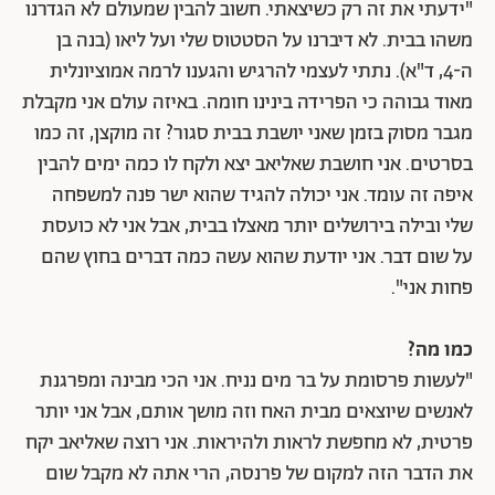
"ידעתי את זה רק כשיצאתי. חשוב להבין שמעולם לא הגדרנו
משהו בבית. לא דיברנו על הסטטוס שלי ועל ליאו (בנה בן
ה-4, ד"א). נתתי לעצמי להרגיש והגענו לרמה אמוציונלית
מאוד גבוהה כי הפרידה בינינו חומה. באיזה עולם אני מקבלת
מגבר מסוק בזמן שאני יושבת בבית סגור? זה מוקצן, זה כמו
בסרטים. אני חושבת שאליאב יצא ולקח לו כמה ימים להבין
איפה זה עומד. אני יכולה להגיד שהוא ישר פנה למשפחה
שלי ובילה בירושלים יותר מאצלו בבית, אבל אני לא כועסת
על שום דבר. אני יודעת שהוא עשה כמה דברים בחוץ שהם
פחות אני".
כמו מה?
"לעשות פרסומת על בר מים נניח. אני הכי מבינה ומפרגנת
לאנשים שיוצאים מבית האח וזה מושך אותם, אבל אני יותר
פרטית, לא מחפשת לראות ולהיראות. אני רוצה שאליאב יקח
את הדבר הזה למקום של פרנסה, הרי אתה לא מקבל שום