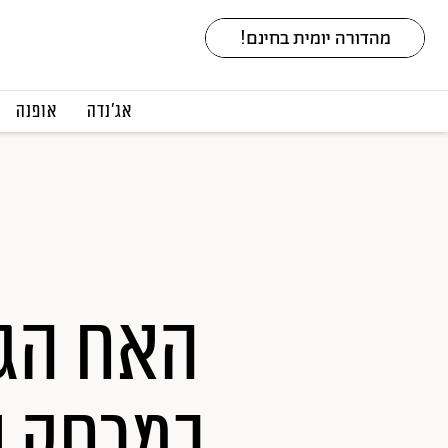
אג׳נדה
אופנה
האח הגד
במרחק ש