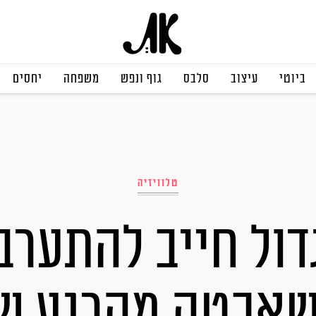
ביוטי
עיצוב
סלבס
גוף ונפש
משפחה
יחסים
טלוויזיה
ול חייב להתערב:
אכטה מהרגע ש