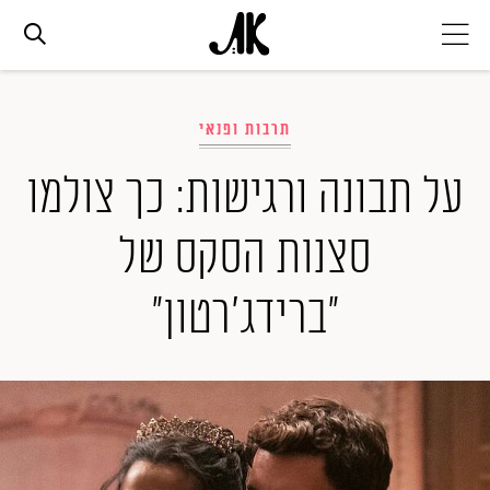
אג׳נדה
תרבות ופנאי
אופנה
על תבונה ורגישות: כך צולמו
סצנות הסקס של
ביוטי
"ברידג'רטון"
סלבס
ערוצים נוספים
המגזין