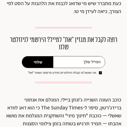
כעת מתברר שיש מי שדואג לכבות את הלהבות על הסט לפי
הצורך, כיאה לעידן מי טו.
רוצה לקבל את מגזין ״את״ למייל? הירשמי לניוזלטר
שלנו
שלחי
אני מאשר/ת קבלת ניוזלטרים ומידע פרסומי מאתר ״את״
כוכב העונה השנייה ג'ונתן ביילי, המגלם את אנתוני
ברידג'רטון, סיפר ל-The Sunday Times כי
הוא דאג לוודא
שאשלי – כוכבת "חינוך מיני" והשחקנית המגלמת את מושא
אהבתו – תמיד תרגיש בטוחה בזמן צילומי הסצנות