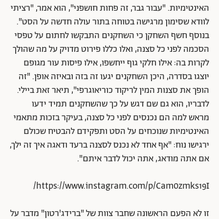
האינטימיות. "עבור גבר, זה פחות חושפני", הוא אמר, "רציתי
לוודא שסימון מרגישה בטוחה בתור עולה חדשה על הסט".
בנוסף חשף השחקן כי השחקנים התבקשו לחתום על טפסי
הסכמה לפני כל סצנה, ואלו כללו פירוט מדויק על מה שהולך
לקרות בה: אילו חלקי גוף ייחשפו, אילו פיסות עור מגופם
יוצגו בסדרה, היכן השחקנים יגעו זה בזה ובאיזה אופן. "זה
הופך את סצנות המין לריקוד כוריאוגרפי", תיאר זאת ביילי.
לדבריו, הוא
גם שם דגש על כך שהשחקנים תמיד ידעו
מראש למה הם נכנסים לפני כל סצנה, בעיקר בזכות מתאמי
האינטימיות שנוכחים על הסט ותפקידם להבטיח שכולם
ירגישו נוח:
"אף אחד לא נכנס לסצנה ברעד ודאגה איך זה ילך,
אם אתה מודאג, אתה יכול לדבר איתם".
https://www.instagram.com/p/Cam0zmks19I/
זו לא הפעם הראשונה שחבר צוות של "ברידג'רטון" מדבר על