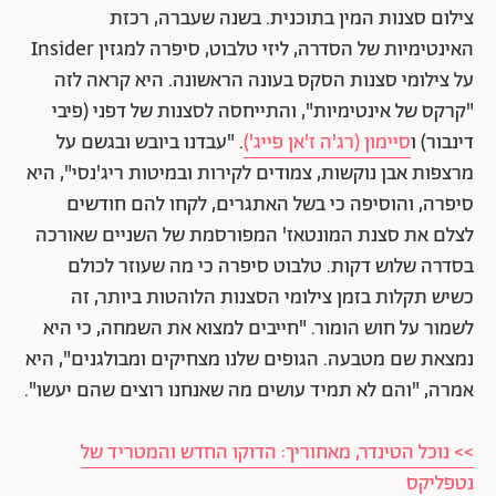
צילום סצנות המין בתוכנית. בשנה שעברה, רכזת
האינטימיות של הסדרה, ליזי טלבוט, סיפרה למגזין Insider
על צילומי סצנות הסקס בעונה הראשונה. היא קראה לזה
"קרקס של אינטימיות", והתייחסה לסצנות של דפני (פיבי
דינבור) ו
סיימון (רג'ה ז'אן פייג')
. "עבדנו ביובש ובגשם על
מרצפות אבן נוקשות, צמודים לקירות ובמיטות ריג'נסי", היא
סיפרה, והוסיפה כי בשל האתגרים, לקחו להם חודשים
לצלם את סצנת המונטאז' המפורסמת של השניים שאורכה
בסדרה שלוש דקות. טלבוט סיפרה כי מה שעוזר לכולם
כשיש תקלות בזמן צילומי הסצנות הלוהטות ביותר, זה
לשמור על חוש הומור. "חייבים למצוא את השמחה, כי היא
נמצאת שם מטבעה. הגופים שלנו מצחיקים ומבולגנים", היא
אמרה, "והם לא תמיד עושים מה שאנחנו רוצים שהם יעשו".
>> נוכל הטינדר, מאחוריך: הדוקו החדש והמטריד של
נטפליקס