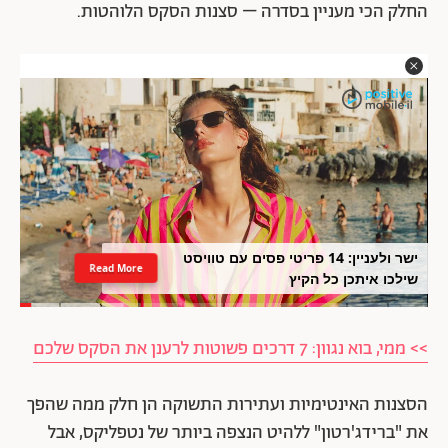
החלק הכי מעניין בסדרה – סצנות הסקס הלוהטות.
ישר ולעניין: 14 פריטי פסים עם טוויסט
Read More
שילכו איתכן כל הקיץ
>> ממי, בוא נגוון: 7 דרכים פשוטות לרענן את הסקס שלכם
הסצנות האינטימיות ועתירות התשוקה הן חלק ממה שהפך
את "ברידג'רטון" ללהיט הנצפה ביותר של נטפליקס, אבל