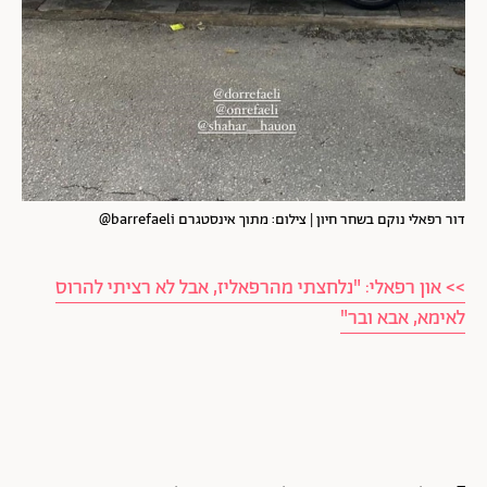
דור רפאלי נוקם בשחר חיון | צילום: מתוך אינסטגרם barrefaeli@
>> און רפאלי: "נלחצתי מהרפאליז, אבל לא רציתי להרוס
לאימא, אבא ובר"