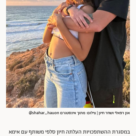
און רפאלי ושחר חיון | צילום: מתוך אינסטגרם shahar_hauon@
במסגרת ההשתפכויות העלתה חיון סלפי משותף עם אימא