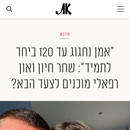
אג׳נדה
סלבס
אופנה
"אמן נחגוג עד 120 ביחד
לתמיד": שחר חיון ואון
ביוטי
רפאלי מוכנים לצעד הבא?
סלבס
ערוצים נוספים
המגזין