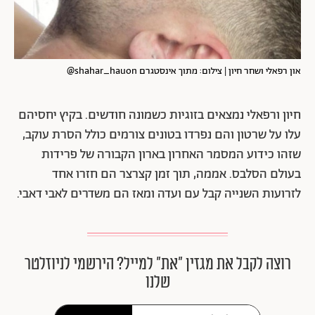
און רפאלי ושחר חיון | צילום: מתוך אינסטגרם shahar_hauon@
חיון ורפאלי נמצאים בזוגיות כשמונה חודשים. בקיץ יחסיהם
עלו על שרטון והם נפרדו בטונים צורמים כולל הסרת עוקב,
שזהו כידוע המסמר האחרון בארון הקבורה של פרידות
בעולם הסלבס. אממה, תוך זמן קצרצר הם חזרו אחד
לזרועות השנייה קבל עם ועדה ומאז הם משדרים לאבי דאבי.
רוצה לקבל את מגזין ״את״ למייל? הירשמי לניוזלטר
שלנו