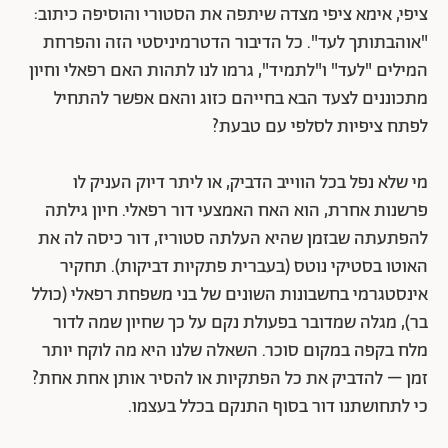
ציפי, אימא ציפי מצדה שיתפה את הסטורי והוסיפה כיתוב:
"אוהבתותך לעד". כל הדיבור הדטרמיניסטי הזה והפרחת
המילים "לעד" ו"לתמיד", גרמו לנו לתהות האם רפאלי וחיון
מתכוננים לצעד הבא בחייהם כזוג והאם אפשר להתחיל
לפתח ציפיות לסלפי עם טבעת?
מי שלא נפל בכל הווייב הדביק, או ליתר דיוק העניק לו
פרשנות אחרת, הוא האח האמצעי דור רפאלי. חיון גילתה
להפתעתה שבזמן שהיא העלתה סטוריז, דור כיסה לה את
האוטו בסטיקי נוטס (בעברית פתקיות דביקות). תחקיר
אינסטגרמי בחשבונות השונים של בני משפחת רפאלי (כולל
בר), מגלה שמדובר בפעולת נקם על כך שחיון שמה לדור
מלח בקפה במקום סוכר. השאלה שלנו היא מה לוקח יותר
זמן – להדביק את כל הפתקיות או להסיר אותן אחת אחת?
כי לתחושתנו דור בסוף התנקם בכלל בעצמו.