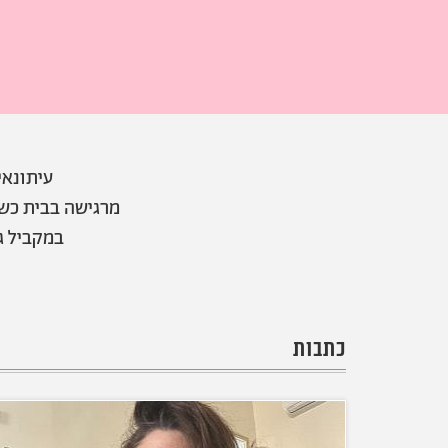
עיתונאי
מרגישה בבית כש
במקביל ג
כתבות