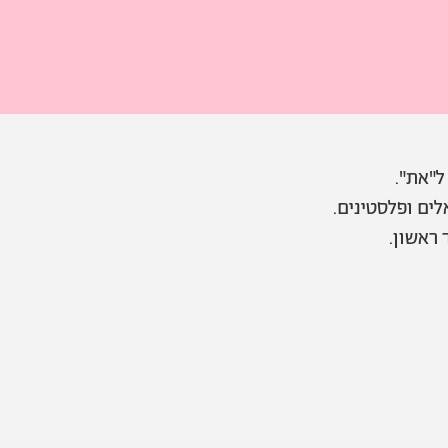
ל"את".
ים ופלסטינים.
 ראשון.