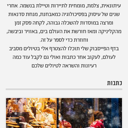
אודות
תרבות ופנאי
עיתונאית, צלמת, מומחית לתיירות וטיילת בנשמה. אחרי
שנים של עיסוק בפסיכולוגיה כמאבחנת, מנחת סדנאות
מי אנחנו
הפקות אופנה
שירות לקוחות למנויים
ומרצה במוסדות להשכלה גבוהה, לקחה פסק זמן
תנאי שימוש
עיצוב
מהקליניקה ומאז חורשת את העולם בים, באוויר וביבשה,
מדיניות פרטיות
בריאות
וחוזרת כדי לספר על זה.
כתבו לנו
הצהרת נגישות
קריירה
בדף הפייסבוק שלי תוכלו להצטרף אלי בטיולים מסביב
יחסים
לעולם, לעקוב אחר כתבות ואולי גם לקבל עוד כמה
© יובל סיגלר תקשורת בע"מ 2026
רעיונות והשראה לטיולים שלכם
RGB Media
משפחה
Designed, Developed and Powered by
חופש
כתבות
תוכן מקודם