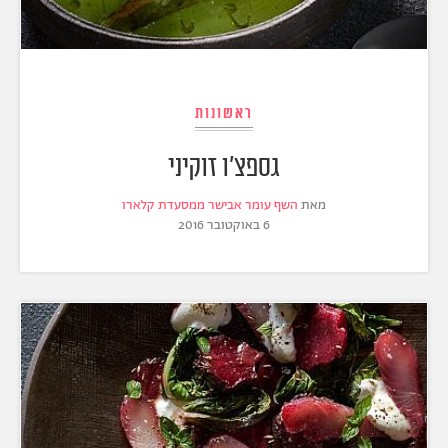
ראשונות
גספצ'ו זוקיני
מאת
השף עומר אבישר ממסעדת קלארו
6 באוקטובר 2016