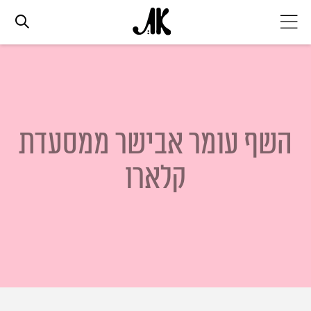
אג׳נדה
אופנה
השף עומר אבישר ממסעדת
ביוטי
קלארו
סלבס
ערוצים נוספים
המגזין