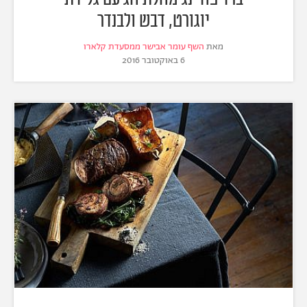
יוגורט, דבש ולבנדר
מאת
השף עומר אבישר ממסעדת קלארו
6 באוקטובר 2016