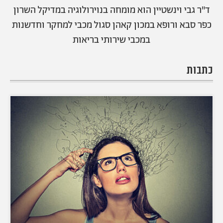
אודות
תרבות ופנאי
ד"ר גבי וינשטיין הוא מומחה בנוירולוגיה במדיקל השרון
כפר סבא ורופא במכון קאהן סגול מכבי למחקר וחדשנות
מי אנחנו
הפקות אופנה
שירות לקוחות למנויים
במכבי שירותי בריאות
תנאי שימוש
עיצוב
מדיניות פרטיות
בריאות
כתבות
כתבו לנו
הצהרת נגישות
קריירה
יחסים
© יובל סיגלר תקשורת בע"מ 2026
RGB Media
משפחה
Designed, Developed and Powered by
חופש
תוכן מקודם