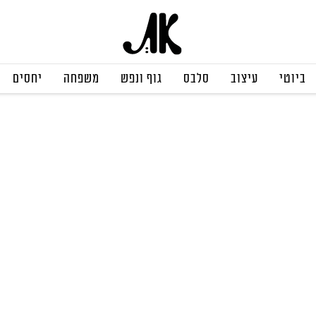
ביוטי
עיצוב
סלבס
גוף ונפש
משפחה
יחסים
תרבות ופנאי