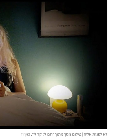
לא לפנות אליה | צילום מסך מתוך "חם לי, קר לי", כאן 11