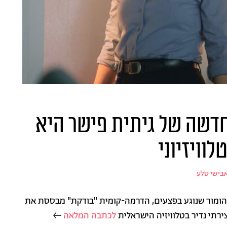
דשה של גיתית פישר היא
לוויזיוני
בישי סלע
 והומור שנוגע בפצעים, הדרמה-קומית "בודקת" מבססת את
ירתי נדיר בטלוויזיה הישראלית
לכתבה המלאה