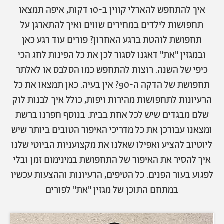
אודות
תרבות ופנאי
איך להתחפש להארלי קווין ב-10 דקות, איפה תמצאו
תחפושות לילדים במחירים שווים ואיך להתארגן על
מי אנחנו
הפקות אופנה
שירות לקוחות למנויים
תחפושת לוהטת ברגע האחרון? פורים עוד רגע כאן
תנאי שימוש
עיצוב
ובמגזין "את" דאגנו לסגור לכן את כל הפינות לחג הכי
מדיניות פרטיות
בריאות
כיפי של השנה. רוצות להתחפש כמו הסלבס או לאלתר
כתבו לנו
הצהרת נגישות
קריירה
תחפושת של הדקה ה-90? אין בעיה. כאן תמצאו את כל
יחסים
הרעיונות לתחפושות מהירות ויפות, כולל איך לבנות לוק
© יובל סיגלר תקשורת בע"מ 2026
שלם מבגדים שיש לכל אחת בבית. בנוסף חפרנו ברשת
RGB Media
משפחה
Designed, Developed and Powered by
ומצאנו עבורכן את כל מדריכי האיפור הטובים ביותר שיש
חופש
ליוטיוב להציע ואפילו שאלנו את מקצועניות הביוטי שלנו
תוכן מקודם
איך להסיר את האיפור של התחפושת במינימום זמן ובלי
לפגוע בעור הפנים. כל הטיפים, הרעיונות וההצעות עכשיו
במתחם התוכן של מגזין "את" לפורים