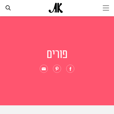
אג׳נדה
אופנה
פורים
ביוטי
סלבס
ערוצים נוספים
המגזין