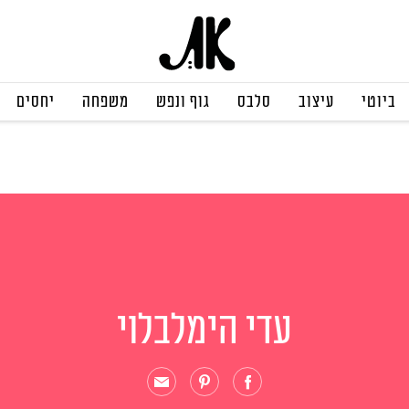
ביוטי
עיצוב
סלבס
גוף ונפש
משפחה
יחסים
עדי הימלבלוי