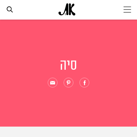
אג׳נדה
אופנה
סיה
ביוטי
סלבס
ערוצים נוספים
המגזין