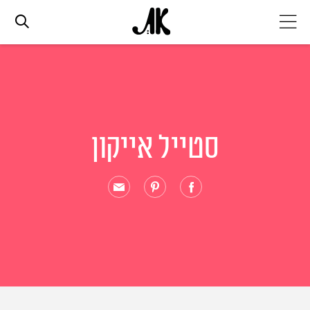
אג׳נדה
אופנה
סטייל אייקון
ביוטי
סלבס
ערוצים נוספים
המגזין