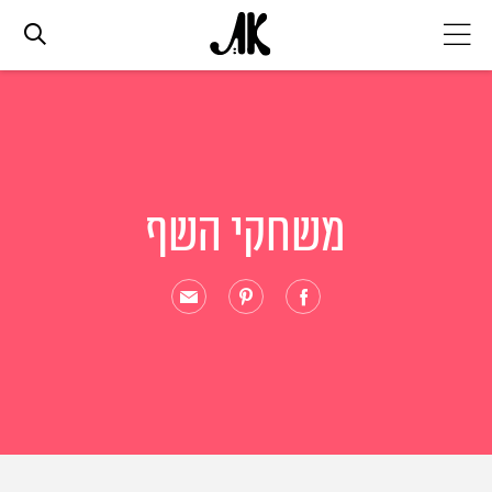
אג׳נדה
אופנה
משחקי השף
ביוטי
סלבס
ערוצים נוספים
המגזין