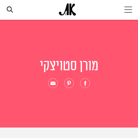
אג׳נדה
אופנה
מורן סטויצקי
ביוטי
סלבס
ערוצים נוספים
המגזין