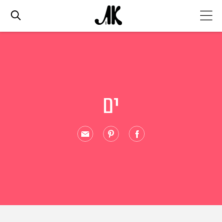
אג׳נדה
אופנה
ים
ביוטי
סלבס
ערוצים נוספים
המגזין