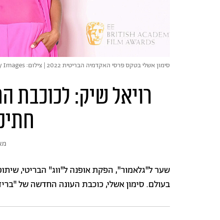
סימון אשלי בטקס פרסי האקדמיה הבריטית 2022 | צילום: David M. Benett/Dave Benett/Getty Images
רויאל שיק: לכוכבת הח
חתיכ
מא
שער ל"גלאמור", הפקת אופנה ל"ווג" הבריטי, שיתופי
בעולם. סימון אשלי, כוכבת העונה החדשה של "בריד