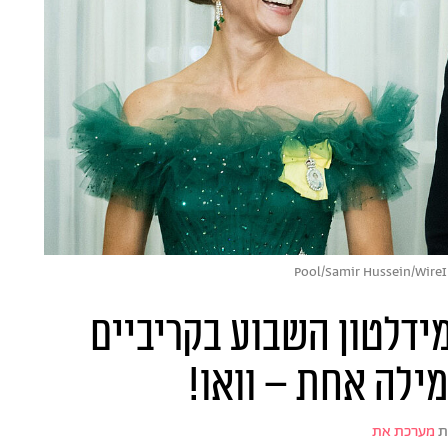
ידלטון השבוע בקריביים
ילה אחת – וואו!
ת
מערכת את