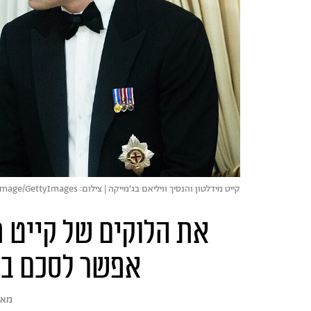
קייט מידלטון והנסיך וויליאם בג'מייקה | צילום: Pool/Samir Hussein/WireImage/GettyImages
את הלוקים של קייט מ
אפשר לסכם במ
מא