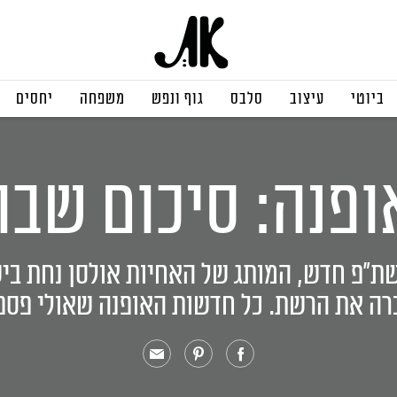
ביוטי
עיצוב
סלבס
גוף ונפש
משפחה
יחסים
פנה: סיכום שבו
שת"פ חדש, המותג של האחיות אולסן נחת בי
ה את הרשת. כל חדשות האופנה שאולי פספ