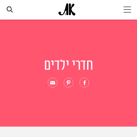
אג׳נדה
אופנה
חדרי ילדים
ביוטי
סלבס
ערוצים נוספים
המגזין