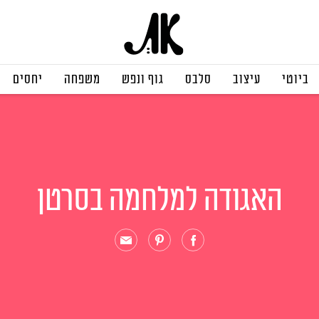
ביוטי
עיצוב
סלבס
גוף ונפש
משפחה
יחסים
האגודה למלחמה בסרטן