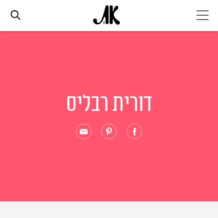
אג׳נדה
אופנה
דורית רבליס
ביוטי
סלבס
ערוצים נוספים
המגזין