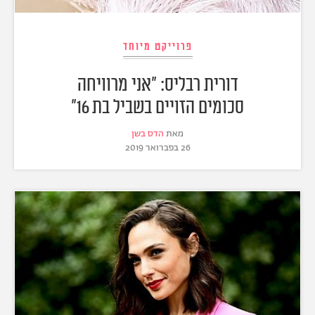
פרוייקט מיוחד
דורית רבליס: "אני מרוויחה
סכומים הזויים בשביל בת 16"
מאת
הדס בשן
26 בפברואר 2019